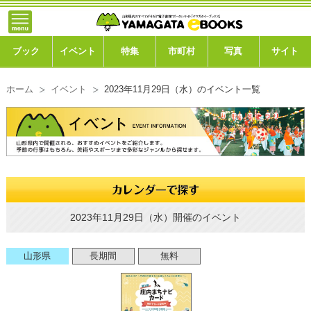
トップ
ブック
ブック
イベント
特集
市町村
写真
サイト
イベント
ホーム
イベント
2023年11月29日（水）のイベント一覧
特集
市町村
写真ギャラリー
このサイトについて
2023年11月29日（水）開催のイベント
運営会社
山形県
長期間
無料
ご利用ガイド
よくある質問