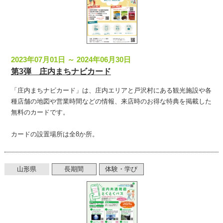
サイトマップ
お問い合わせ
2023年07月01日 ～ 2024年06月30日
掲載の方法
第3弾 庄内まちナビカード
掲載規約
「庄内まちナビカード」は、庄内エリアと戸沢村にある観光施設や各
種店舗の地図や営業時間などの情報、来店時のお得な特典を掲載した
個人情報保護方針
無料のカードです。
動作環境
カードの設置場所は全8か所。
リンク集
山形県
長期間
体験・学び