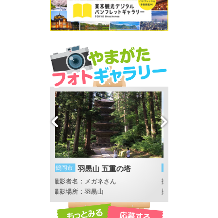
 五重の塔
山形市
山寺
酒田市
もうだ
ネさん
撮影者名：ことことコーンスープ
撮影者名：おがお
山
撮影場所：山寺