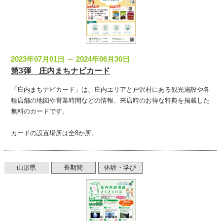
サイトマップ
お問い合わせ
2023年07月01日 ～ 2024年06月30日
掲載の方法
第3弾 庄内まちナビカード
掲載規約
「庄内まちナビカード」は、庄内エリアと戸沢村にある観光施設や各
種店舗の地図や営業時間などの情報、来店時のお得な特典を掲載した
個人情報保護方針
無料のカードです。
動作環境
カードの設置場所は全8か所。
リンク集
山形県
長期間
体験・学び