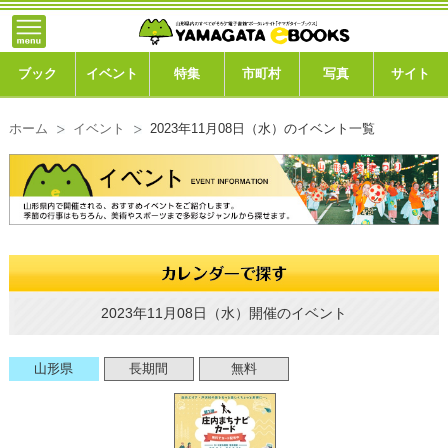
トップ
ブック
ブック
イベント
特集
市町村
写真
サイト
イベント
ホーム
イベント
2023年11月08日（水）のイベント一覧
特集
市町村
写真ギャラリー
このサイトについて
2023年11月08日（水）開催のイベント
運営会社
山形県
長期間
無料
ご利用ガイド
よくある質問