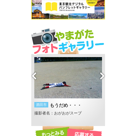
め・・・
山形市
レインボー・アーチ
酒田市
眺海の
おがスープ
撮影者名：makky
撮影者名：こと
撮影場所：出塩文殊堂