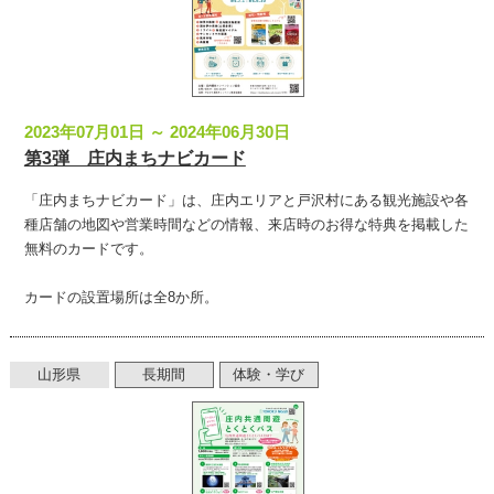
サイトマップ
お問い合わせ
2023年07月01日 ～ 2024年06月30日
掲載の方法
第3弾 庄内まちナビカード
掲載規約
「庄内まちナビカード」は、庄内エリアと戸沢村にある観光施設や各
種店舗の地図や営業時間などの情報、来店時のお得な特典を掲載した
個人情報保護方針
無料のカードです。
動作環境
カードの設置場所は全8か所。
リンク集
山形県
長期間
体験・学び