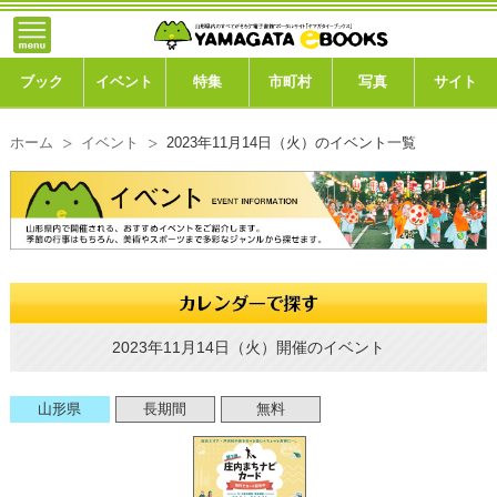
トップ
ブック
ブック
イベント
特集
市町村
写真
サイト
イベント
ホーム
イベント
2023年11月14日（火）のイベント一覧
特集
市町村
写真ギャラリー
このサイトについて
2023年11月14日（火）開催のイベント
運営会社
山形県
長期間
無料
ご利用ガイド
よくある質問