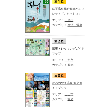
蔵王温泉総合観光パンフ
レット「こらっしぇ」
エリア：
山形市
カテゴリ：
宿泊・温泉
蔵王トレッキングガイド
マップ
エリア：
山形市
カテゴリ：
観光
かみのやま温泉 観光ガ
イドブック
エリア：
上山市
カテゴリ：
観光