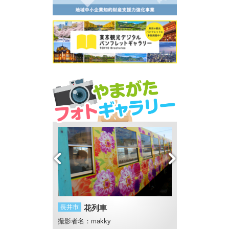
長井市
花列車
遊佐町
ババヘラ
撮影者名：makky
撮影者名：マサ