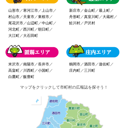
サイトマップ
山形市
／
寒河江市
／
上山市
／
新庄市
／
金山町
／
最上町
／
村山市
／
天童市
／
東根市
／
舟形町
／
真室川町
／
大蔵村
／
お問い合わせ
尾花沢市
／
山辺町
／
中山町
／
鮭川村
／
戸沢村
河北町
／
西川町
／
朝日町
／
大江町
／
大石田町
掲載の方法
掲載規約
個人情報保護方針
米沢市
／
南陽市
／
長井市
／
鶴岡市
／
酒田市
／
遊佐町
／
高畠町
／
川西町
／
小国町
／
庄内町
／
三川町
動作環境
白鷹町
／
飯豊町
マップをクリックして市町村の広報誌を探そう！
リンク集