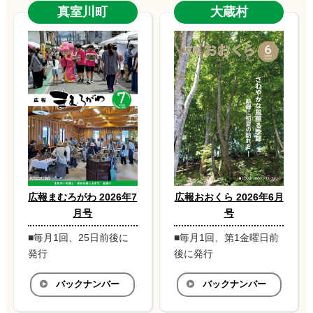
真室川町
大蔵村
広報まむろがわ 2026年7
広報おおくら 2026年6月
月号
号
■毎月1回、25日前後に
■毎月1回、第1金曜日前
発行
後に発行
バックナンバー
バックナンバー