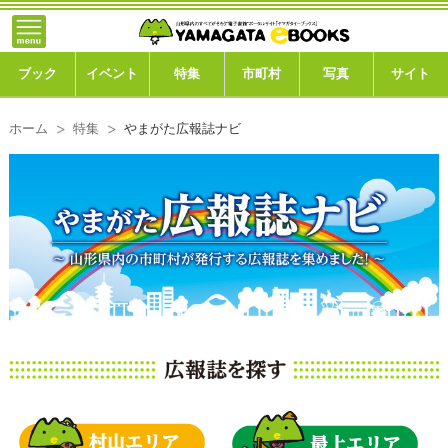
トップ
ブック
ブック
イベント
特集
市町村
写真
サイト
イベント
ホーム
特集
やまがた広報誌ナビ
特集
市町村
写真ギャラリー
このサイトについて
運営会社
ご利用ガイド
よくある質問