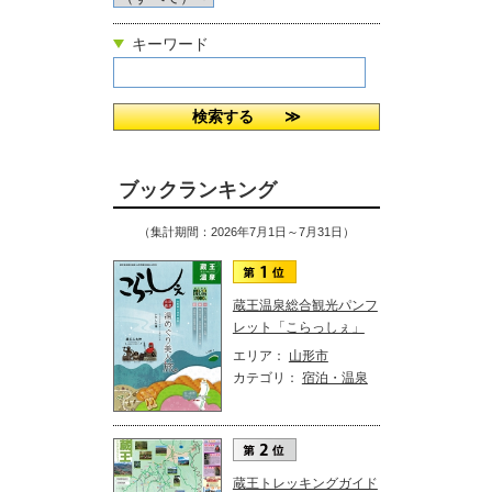
キーワード
ブックランキング
（集計期間：2026年7月1日～7月31日）
蔵王温泉総合観光パンフ
レット「こらっしぇ」
エリア：
山形市
カテゴリ：
宿泊・温泉
蔵王トレッキングガイド