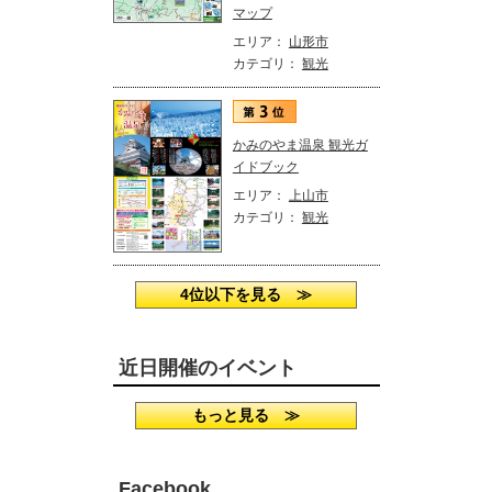
マップ
エリア：
山形市
カテゴリ：
観光
かみのやま温泉 観光ガ
イドブック
エリア：
上山市
カテゴリ：
観光
4位以下を見る ≫
近日開催のイベント
もっと見る ≫
Facebook