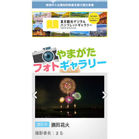
め・・・
酒田市
酒田花火
米沢市
上杉神社
がスープ
撮影者名：まる
撮影者名：メガネ