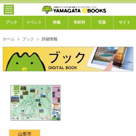
}; -->
トップ
ブック
ブック
イベント
特集
市町村
写真
サイト
イベント
ホーム
ブック
詳細情報
特集
市町村
写真ギャラリー
このサイトについて
運営会社
ご利用ガイド
よくある質問
山形市