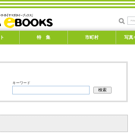
ト
特 集
市町村
写真
キーワード