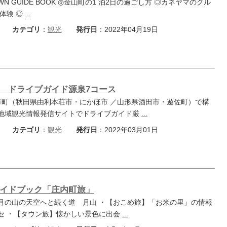
TOWN GUIDE BOOK ◎金山町の1 泊2日の過ごし方 ◎カネヤマのグル
体験 ◎
...
カテゴリ
：
観光
発行日
：2022年04月19日
 ドライブガイド源泉7コース
市町（秋田県由利本荘市・にかほ市 ／山形県酒田市・遊佐町）で構
地域観光情報発信サイトでドライブガイド厳
...
カテゴリ
：
観光
発行日
：2022年03月01日
イドブック「庄内町旅」
月の山の天空へと続く道 月山 ・【おこめ旅】「お米の里」の情報
セ ・【タウン旅】懐かしい景色に出会
...