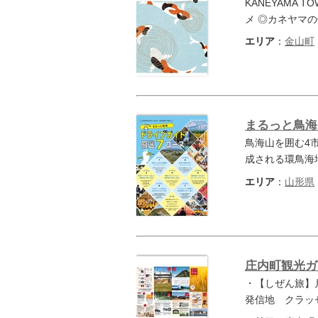
KANEYAMA 
メ ◎カネヤマの
エリア
：
金山町
まるっと鳥海
鳥海山を囲む4
成される環鳥海
エリア
：
山形県
庄内町観光ガ
・【しぜん旅】
発信地 クラッ