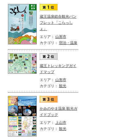
蔵王温泉総合観光パン
フレット「こらっし
ぇ」
エリア：
山形市
カテゴリ：
宿泊・温泉
蔵王トレッキングガイ
ドマップ
エリア：
山形市
カテゴリ：
観光
かみのやま温泉 観光ガ
イドブック
エリア：
上山市
カテゴリ：
観光