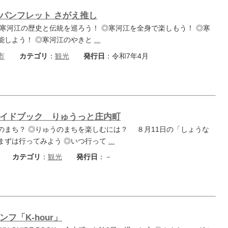
パンフレット さがえ推し
 ◎寒河江の歴史と伝統を巡ろう！ ◎寒河江を全身で楽しもう！ ◎寒
能しよう！ ◎寒河江のやきと
...
市
カテゴリ
：
観光
発行日
：令和7年4月
酒田市
小鳥
山形市
山寺
イドブック りゅうっと庄内町
撮影者名：Caroline
撮影者名：ことことコーンス
撮影場所：山寺
のまち？ ◎りゅうのまちを楽しむには？ ８月11日の「しょうな
まずは行ってみよう ◎いつ行って
...
カテゴリ
：
観光
発行日
：－
フ「K-hour」