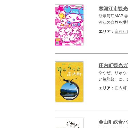
寒河江市観光
◎寒河江MAP
河江の自然を堪
エリア
：
寒河江
庄内町観光ガ
◎なぜ、りゅう
い氣龍祭」に、
エリア
：
庄内町
金山町総合パン