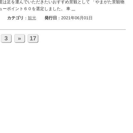
度は足を運んでいただきたいおすすめ景観として 「やまがた景観物
ューポイント６０を選定しました。 車
...
カテゴリ
：
観光
発行日
：2021年06月01日
3
»
17