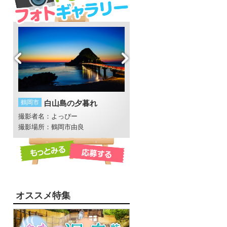
鶴岡市
白山島の夕暮れ
酒田市
流れ
ープ
撮影者名：よっぴー
撮影者名：めい
撮影場所：鶴岡市由良
オススメ特集