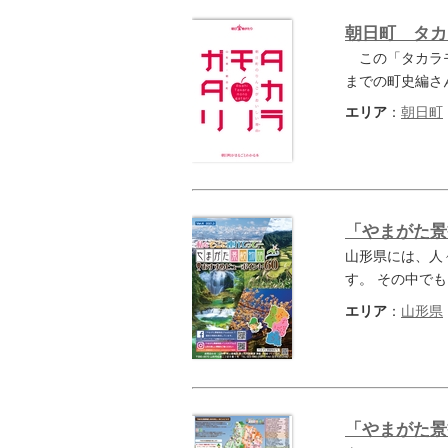
朝日町 タカ
この「タカラモ
までの町史編さ
エリア
：
朝日町
「やまがた景
山形県には、人
す。 その中で
エリア
：
山形県
「やまがた景