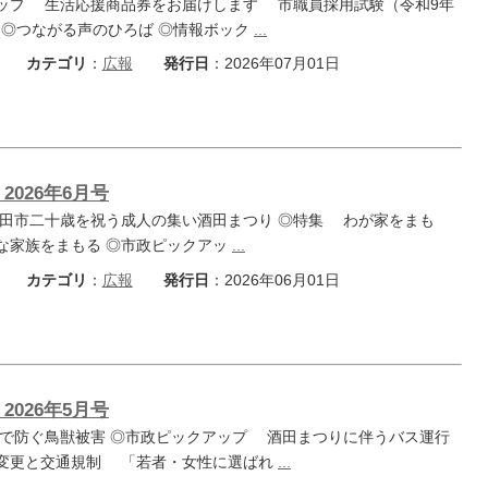
ップ 生活応援商品券をお届けします 市職員採用試験（令和9年
他 ◎つながる声のひろば ◎情報ボック
...
カテゴリ
：
広報
発行日
：2026年07月01日
2026年6月号
田市二十歳を祝う成人の集い酒田まつり ◎特集 わが家をまも
な家族をまもる ◎市政ピックアッ
...
カテゴリ
：
広報
発行日
：2026年06月01日
2026年5月号
で防ぐ鳥獣被害 ◎市政ピックアップ 酒田まつりに伴うバス運行
変更と交通規制 「若者・女性に選ばれ
...