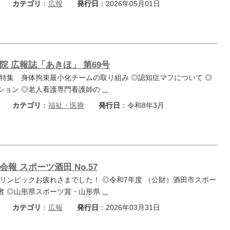
カテゴリ
：
広報
発行日
：2026年05月01日
院 広報誌「あきほ」 第69号
◎特集 身体拘束最小化チームの取り組み ◎認知症マフについて ◎
ション ◎老人看護専門看護師の
...
カテゴリ
：
福祉・医療
発行日
：令和8年3月
報 スポーツ酒田 No.57
フリンピックお疲れさまでした！ ◎令和7年度 （公財）酒田市スポー
者 ◎山形県スポーツ賞・山形県
...
カテゴリ
：
広報
発行日
：2026年03月31日