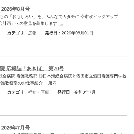
2026年8月号
ちの「おもしろい」を、みんなでカタチに ◎市政ピックアップ
合計画」への意見を募集します
...
カテゴリ
：
広報
発行日
：2026年08月01日
鶴岡市
湯野浜の夕日
山形市
おくのほそ道 - 
院 広報誌「あきほ」 第70号
山寺
撮影者名：いし
撮影場所：湯野浜
総合病院 看護教務部 ◎日本海総合病院と酒田市立酒田看護専門学校
撮影者名：ことことコーンス
◎看護教務部のお仕事紹介 第四
...
撮影場所：須山寺
カテゴリ
：
福祉・医療
発行日
：令和8年7月
2026年7月号