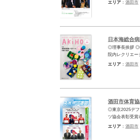
エリア
：
酒田市
日本海総合病
◎理事長挨拶 
院内レクリエー
エリア
：
酒田市
酒田市体育協会
◎東京2025デ
ツ協会表彰受賞
エリア
：
酒田市