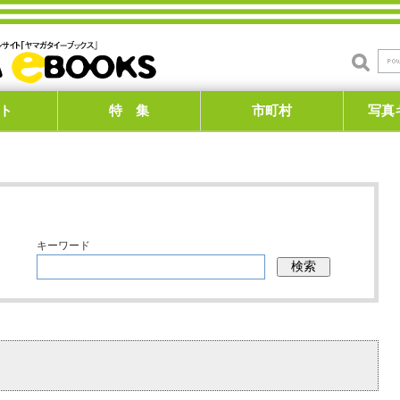
ト
特 集
市町村
写真
キーワード