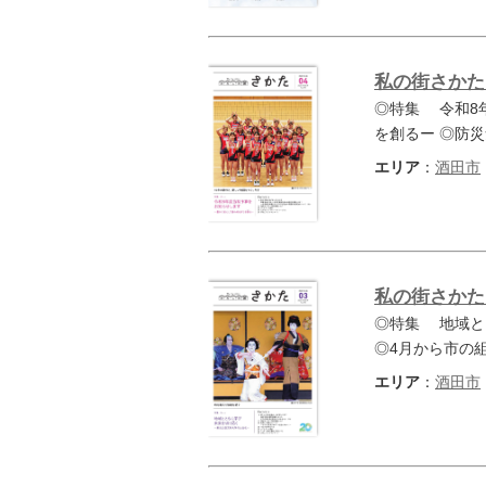
私の街さかた 
◎特集 令和8
を創るー ◎防
エリア
：
酒田市
私の街さかた 
◎特集 地域と
◎4月から市の
エリア
：
酒田市