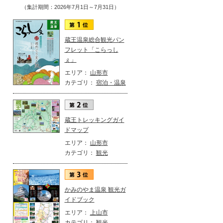
（集計期間：2026年7月1日～7月31日）
蔵王温泉総合観光パン
フレット「こらっし
ぇ」
エリア：
山形市
カテゴリ：
宿泊・温泉
蔵王トレッキングガイ
ドマップ
エリア：
山形市
カテゴリ：
観光
かみのやま温泉 観光ガ
イドブック
エリア：
上山市
カテゴリ：
観光