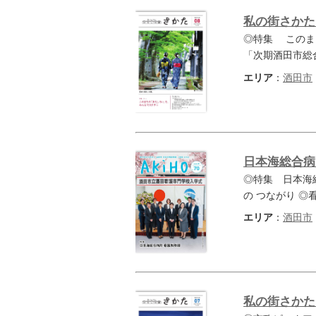
私の街さかた 
◎特集 このま
「次期酒田市総
エリア
：
酒田市
日本海総合病
◎特集 日本海
の つながり 
エリア
：
酒田市
私の街さかた 