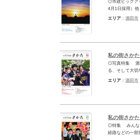
◎市政ピックア
4月1日採用）
エリア
：
酒田市
私の街さかた 
◎写真特集 酒
る、そして大切
エリア
：
酒田市
私の街さかた 
◎特集 みんな
経路などの一部