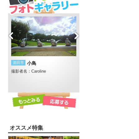
芭蕉と
酒田市
小鳥
酒田市
庄内海岸
撮影者名：Caroline
撮影者名：ゆかぽ
撮影場所：酒田市宮海
ープ
オススメ特集