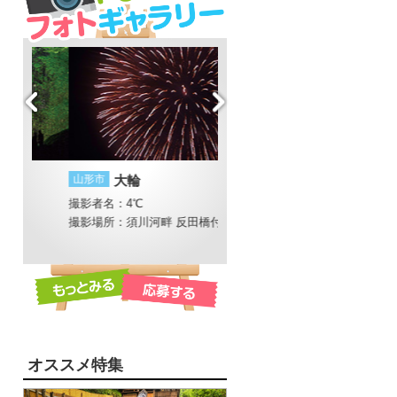
山形市
大輪
山形市
おくのほそ道 - 芭蕉と
山寺
撮影者名：4℃
撮影場所：須川河畔 反田橋付近
撮影者名：ことことコーンスープ
撮影場所：須山寺
オススメ特集