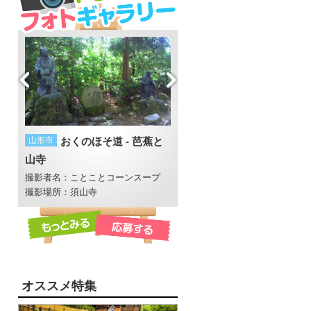
山形市
おくのほそ道 - 芭蕉と
鶴岡市
蓮がいっぱい
山寺
撮影者名：レディマリ
撮影場所：鶴岡市大山
撮影者名：ことことコーンスープ
撮影場所：須山寺
オススメ特集