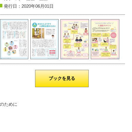
発行日：2020年06月01日
鶴岡市
ロータス・ガーデン
長井市
初夏の夕暮れ
撮影者名：makky
撮影者名：地元Love
撮影場所：大山上池
撮影場所：あやめ公園
ブックを見る
のために