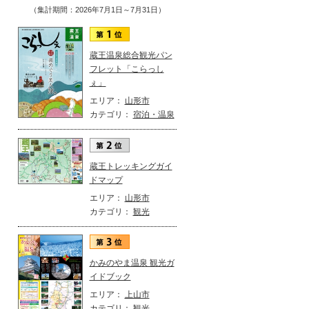
（集計期間：2026年7月1日～7月31日）
蔵王温泉総合観光パン
フレット「こらっし
ぇ」
エリア：
山形市
カテゴリ：
宿泊・温泉
蔵王トレッキングガイ
ドマップ
エリア：
山形市
カテゴリ：
観光
かみのやま温泉 観光ガ
イドブック
エリア：
上山市
カテゴリ：
観光