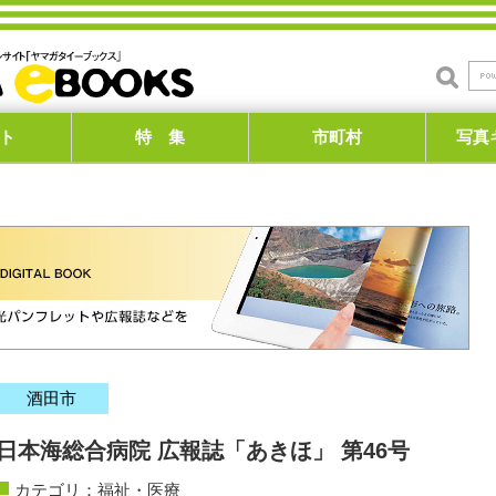
ト
特 集
市町村
写真
酒田市
日本海総合病院 広報誌「あきほ」 第46号
カテゴリ：
福祉・医療