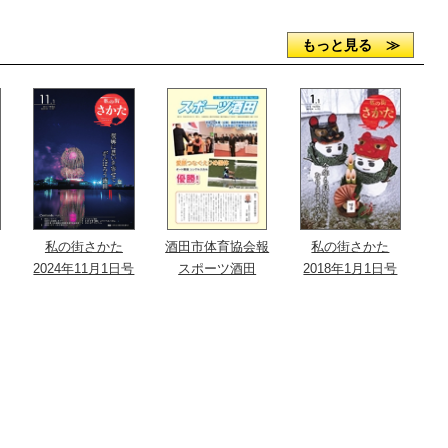
もっと見る ≫
私の街さかた
酒田市体育協会報
私の街さかた
2024年11月1日号
スポーツ酒田
2018年1月1日号
No.41