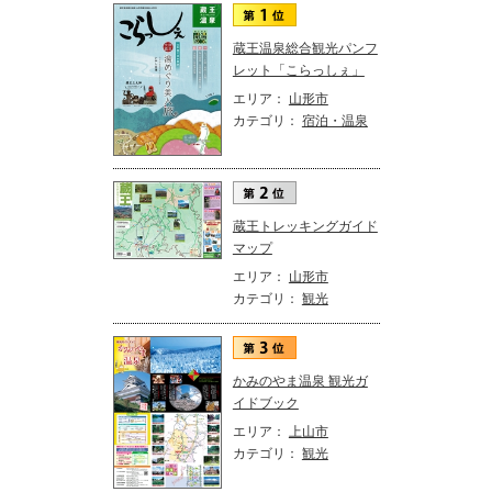
蔵王温泉総合観光パンフ
レット「こらっしぇ」
エリア：
山形市
カテゴリ：
宿泊・温泉
蔵王トレッキングガイド
マップ
エリア：
山形市
カテゴリ：
観光
かみのやま温泉 観光ガ
イドブック
エリア：
上山市
カテゴリ：
観光