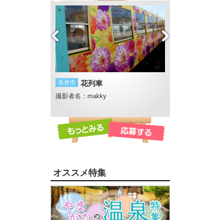
長井市
花列車
遊佐町
丸池様
とコーンスープ
撮影者名：makky
撮影者名：GLOBE
撮影場所：丸池
オススメ特集