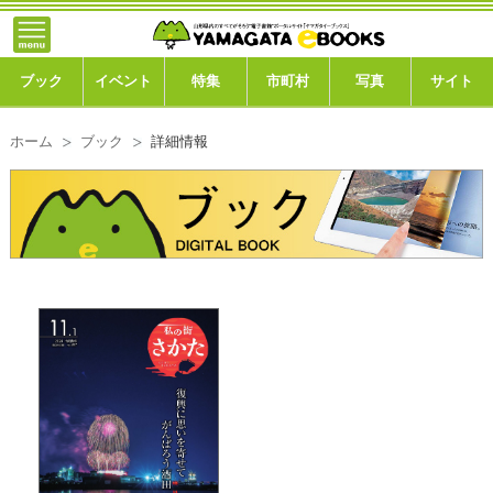
}; -->
トップ
ブック
ブック
イベント
特集
市町村
写真
サイト
イベント
ホーム
ブック
詳細情報
特集
市町村
写真ギャラリー
このサイトについて
運営会社
ご利用ガイド
よくある質問