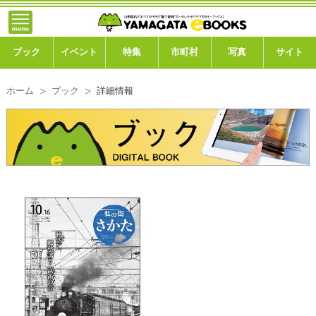
}; -->
トップ
ブック
ブック
イベント
特集
市町村
写真
サイト
イベント
ホーム
ブック
詳細情報
特集
市町村
写真ギャラリー
このサイトについて
運営会社
ご利用ガイド
よくある質問