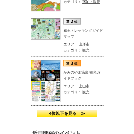
カテゴリ：
宿泊・温泉
蔵王トレッキングガイド
マップ
エリア：
山形市
カテゴリ：
観光
かみのやま温泉 観光ガ
イドブック
エリア：
上山市
カテゴリ：
観光
4位以下を見る ≫
近日開催のイベント