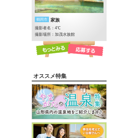
り畑
鶴岡市
家族
酒田市
流れ
撮影者名：4℃
撮影者名：めい
原牧場
撮影場所：加茂水族館
オススメ特集