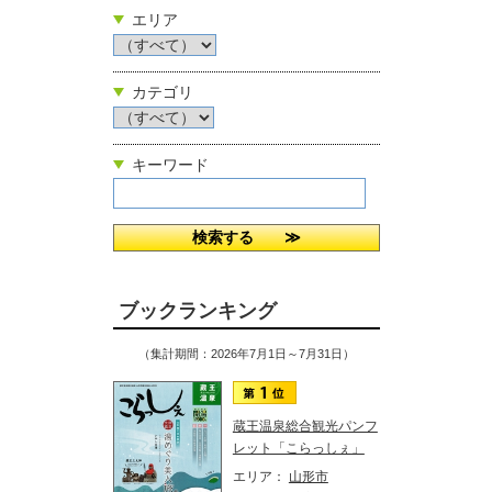
エリア
カテゴリ
キーワード
ブックランキング
（集計期間：2026年7月1日～7月31日）
蔵王温泉総合観光パンフ
レット「こらっしぇ」
エリア：
山形市