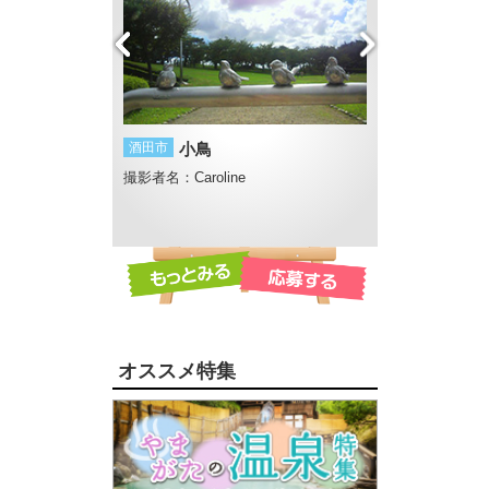
社の蓮
酒田市
小鳥
川西町
夕刻の幻
さん
撮影者名：Caroline
撮影者名：RINGO
撮影場所：最上川
線
オススメ特集