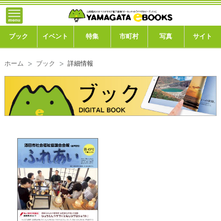
}; -->
トップ
ブック
ブック
イベント
特集
市町村
写真
サイト
イベント
ホーム
ブック
詳細情報
特集
市町村
写真ギャラリー
このサイトについて
運営会社
ご利用ガイド
よくある質問