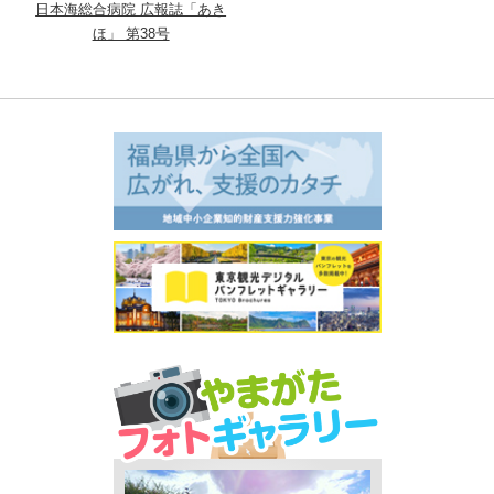
日本海総合病院 広報誌「あき
ほ」 第38号