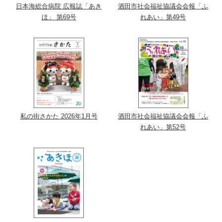
日本海総合病院 広報誌「あき
酒田市社会福祉協議会会報「ふ
ほ」 第69号
れあい」第49号
私の街さかた 2026年1月号
酒田市社会福祉協議会会報「ふ
れあい」第52号