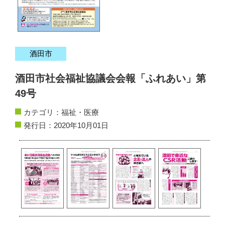
サイトマップ
お問い合わせ
酒田市
掲載の方法
酒田市社会福祉協議会会報「ふれあい」第
掲載規約
49号
個人情報保護方針
カテゴリ：
福祉・医療
発行日：2020年10月01日
動作環境
リンク集