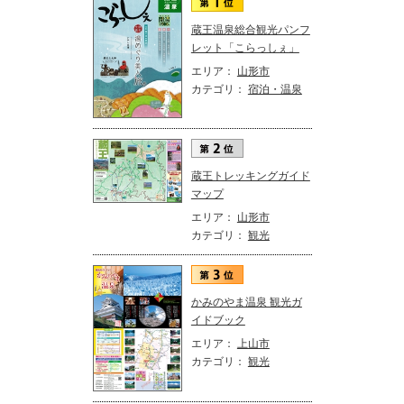
蔵王温泉総合観光パンフ
レット「こらっしぇ」
エリア：
山形市
カテゴリ：
宿泊・温泉
蔵王トレッキングガイド
マップ
エリア：
山形市
カテゴリ：
観光
かみのやま温泉 観光ガ
イドブック
エリア：
上山市
カテゴリ：
観光