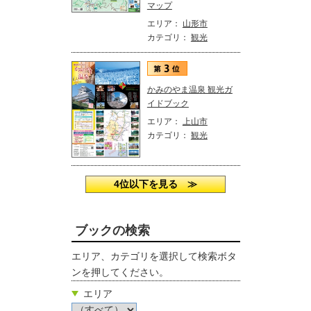
マップ
エリア：
山形市
カテゴリ：
観光
かみのやま温泉 観光ガ
イドブック
エリア：
上山市
カテゴリ：
観光
4位以下を見る ≫
ブックの検索
エリア、カテゴリを選択して検索ボタ
ンを押してください。
エリア