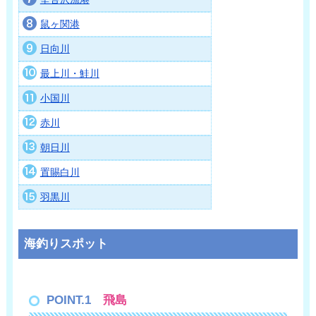
鼠ヶ関港
日向川
最上川・鮭川
小国川
赤川
朝日川
置賜白川
羽黒川
海釣りスポット
POINT.1
飛島