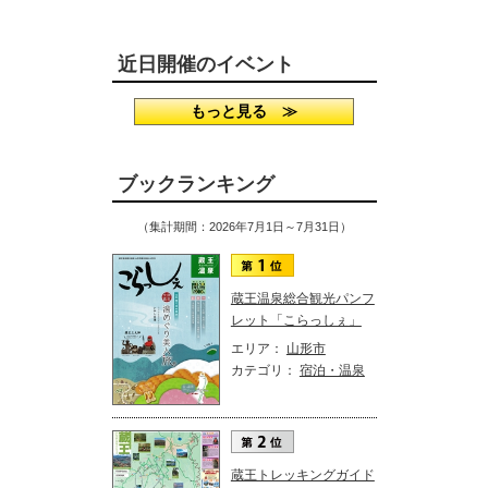
近日開催のイベント
もっと見る ≫
ブックランキング
（集計期間：2026年7月1日～7月31日）
蔵王温泉総合観光パンフ
レット「こらっしぇ」
エリア：
山形市
カテゴリ：
宿泊・温泉
蔵王トレッキングガイド