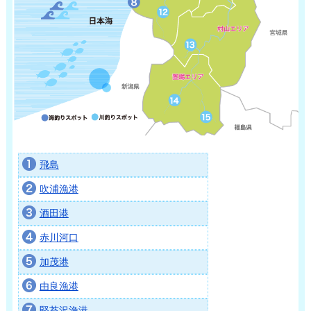
サイトマップ
お問い合わせ
掲載の方法
掲載規約
個人情報保護方針
飛島
動作環境
吹浦漁港
酒田港
リンク集
赤川河口
加茂港
由良漁港
堅苔沢漁港