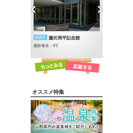
社
鶴岡市
藤沢周平記念館
長井市
初夏の夕
さん
撮影者名：4℃
撮影者名：地元Lov
撮影場所：あやめ
オススメ特集