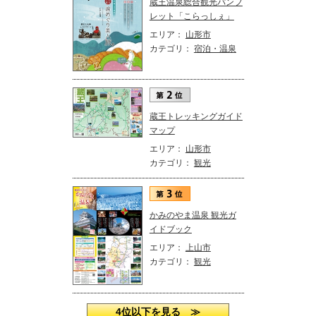
蔵王温泉総合観光パンフ
レット「こらっしぇ」
エリア：
山形市
カテゴリ：
宿泊・温泉
蔵王トレッキングガイド
マップ
エリア：
山形市
カテゴリ：
観光
かみのやま温泉 観光ガ
イドブック
エリア：
上山市
カテゴリ：
観光
4位以下を見る ≫