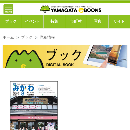
}; -->
トップ
ブック
ブック
イベント
特集
市町村
写真
サイト
イベント
ホーム
ブック
詳細情報
特集
市町村
写真ギャラリー
このサイトについて
運営会社
ご利用ガイド
よくある質問