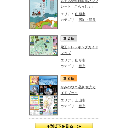
蔵王温泉総合観光パンフ
レット「こらっしぇ」
エリア：
山形市
カテゴリ：
宿泊・温泉
蔵王トレッキングガイド
マップ
エリア：
山形市
カテゴリ：
観光
かみのやま温泉 観光ガ
イドブック
エリア：
上山市
カテゴリ：
観光
4位以下を見る ≫