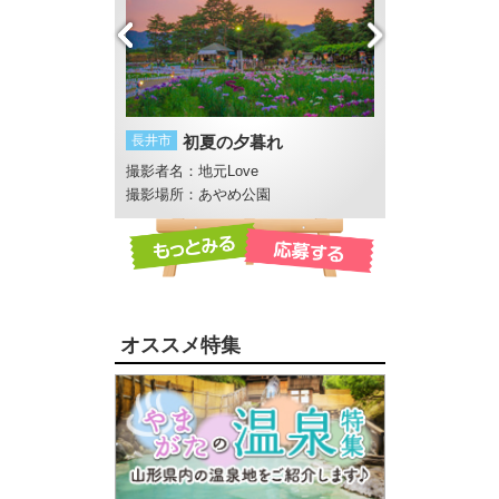
平記念館
長井市
初夏の夕暮れ
南陽市
風の音
撮影者名：地元Love
撮影者名：WGt
撮影場所：あやめ公園
撮影場所：熊野大
オススメ特集