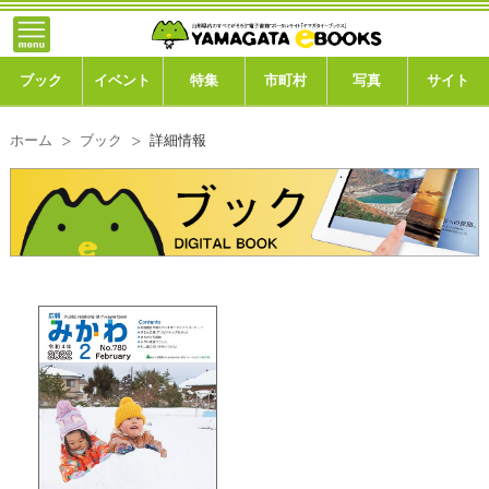
}; -->
トップ
ブック
ブック
イベント
特集
市町村
写真
サイト
イベント
ホーム
ブック
詳細情報
特集
市町村
写真ギャラリー
このサイトについて
運営会社
ご利用ガイド
よくある質問