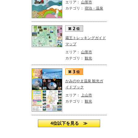
エリア：
山形市
カテゴリ：
宿泊・温泉
蔵王トレッキングガイド
マップ
エリア：
山形市
カテゴリ：
観光
かみのやま温泉 観光ガ
イドブック
エリア：
上山市
カテゴリ：
観光
4位以下を見る ≫