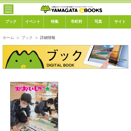
}; -->
トップ
ブック
ブック
イベント
特集
市町村
写真
サイト
イベント
ホーム
ブック
詳細情報
特集
市町村
写真ギャラリー
このサイトについて
運営会社
ご利用ガイド
よくある質問