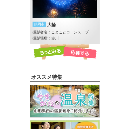
甚句流し
鶴岡市
大輪
鶴岡市
ひまわり
撮影者名：ことことコーンスープ
撮影者名：にし
撮影場所：赤川
撮影場所：月山高
オススメ特集