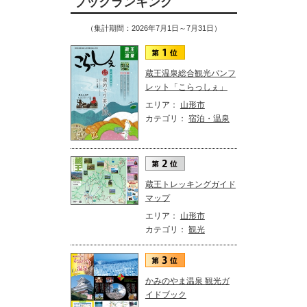
ブックランキング
（集計期間：2026年7月1日～7月31日）
蔵王温泉総合観光パンフ
レット「こらっしぇ」
エリア：
山形市
カテゴリ：
宿泊・温泉
蔵王トレッキングガイド
マップ
エリア：
山形市
カテゴリ：
観光
かみのやま温泉 観光ガ
イドブック