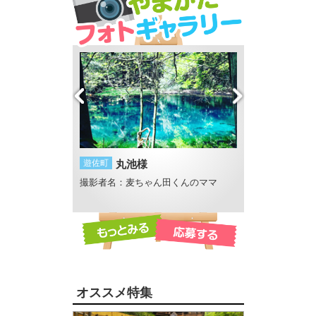
火
遊佐町
丸池様
遊佐町
丸池様
撮影者名：麦ちゃん田くんのママ
撮影者名：GLOBE
撮影場所：丸池
オススメ特集