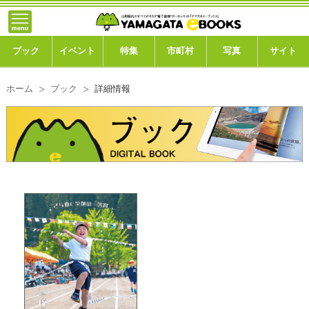
}; -->
トップ
ブック
ブック
イベント
特集
市町村
写真
サイト
イベント
ホーム
ブック
詳細情報
特集
市町村
写真ギャラリー
このサイトについて
運営会社
ご利用ガイド
よくある質問