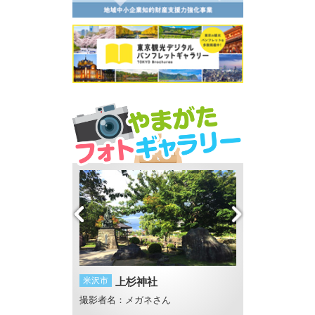
甚句流し
米沢市
上杉神社
米沢市
上杉神社
撮影者名：メガネさん
撮影者名：メガネ