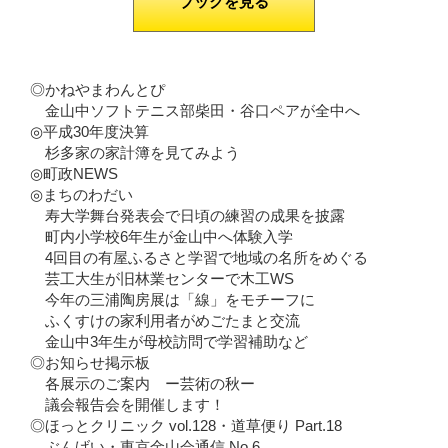
ブックを見る
◎かねやまわんとぴ
金山中ソフトテニス部柴田・谷口ペアが全中へ
◎平成30年度決算
杉多家の家計簿を見てみよう
◎町政NEWS
◎まちのわだい
寿大学舞台発表会で日頃の練習の成果を披露
町内小学校6年生が金山中へ体験入学
4回目の有屋ふるさと学習で地域の名所をめぐる
芸工大生が旧林業センターで木工WS
今年の三浦陶房展は「線」をモチーフに
ふくすけの家利用者がめごたまと交流
金山中3年生が母校訪問で学習補助など
◎お知らせ掲示板
各展示のご案内 ー芸術の秋ー
議会報告会を開催します！
◎ほっとクリニック vol.128・道草便り Part.18
ぶんげい・東京金山会通信 No.6