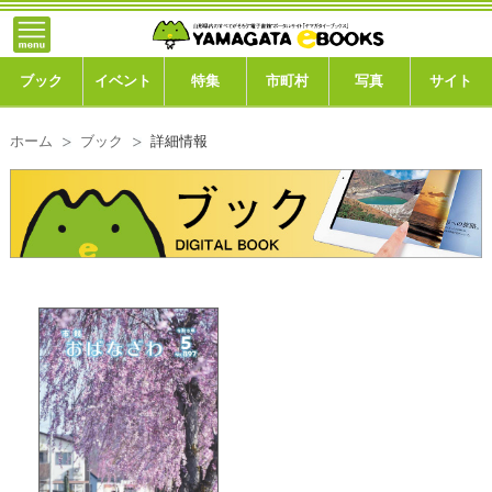
}; -->
トップ
ブック
ブック
イベント
特集
市町村
写真
サイト
イベント
ホーム
ブック
詳細情報
特集
市町村
写真ギャラリー
このサイトについて
運営会社
ご利用ガイド
よくある質問