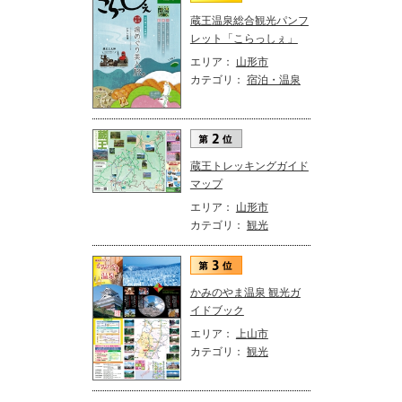
蔵王温泉総合観光パンフ
レット「こらっしぇ」
エリア：
山形市
カテゴリ：
宿泊・温泉
蔵王トレッキングガイド
マップ
エリア：
山形市
カテゴリ：
観光
かみのやま温泉 観光ガ
イドブック
エリア：
上山市
カテゴリ：
観光