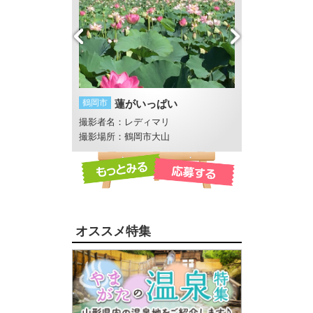
鶴岡市
蓮がいっぱい
鶴岡市
湯野浜の
とコーンスープ
撮影者名：レディマリ
撮影者名：いし
撮影場所：鶴岡市大山
撮影場所：湯野浜
オススメ特集