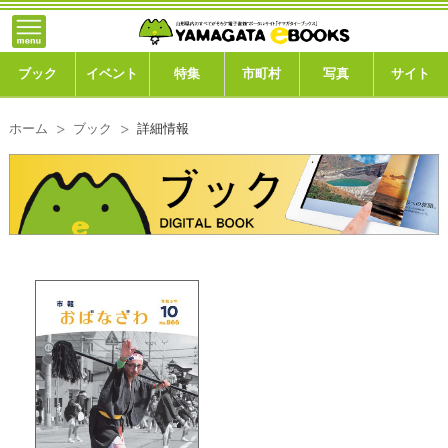
}; -->
トップ
ブック
ブック
イベント
特集
市町村
写真
サイト
イベント
ホーム
ブック
詳細情報
特集
市町村
写真ギャラリー
このサイトについて
運営会社
ご利用ガイド
よくある質問