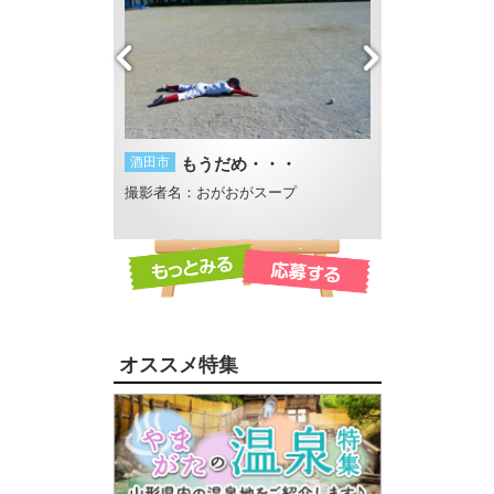
社の蓮
酒田市
もうだめ・・・
酒田市
酒田湊甚
さん
撮影者名：おがおがスープ
撮影者名：にし
オススメ特集