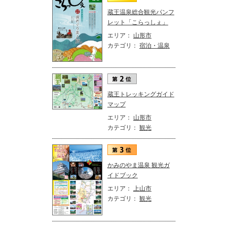
蔵王温泉総合観光パンフ
レット「こらっしぇ」
エリア：
山形市
カテゴリ：
宿泊・温泉
蔵王トレッキングガイド
マップ
エリア：
山形市
カテゴリ：
観光
かみのやま温泉 観光ガ
イドブック
エリア：
上山市
カテゴリ：
観光