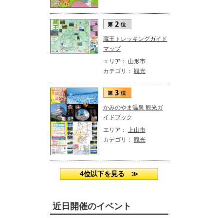
蔵王トレッキングガイド
マップ
エリア：
山形市
カテゴリ：
観光
かみのやま温泉 観光ガ
イドブック
エリア：
上山市
カテゴリ：
観光
4位以下を見る ≫
近日開催のイベント