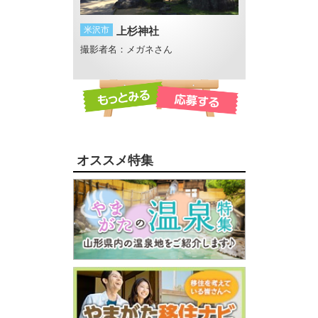
め・・・
米沢市
上杉神社
鶴岡市
白山島の
がスープ
撮影者名：メガネさん
撮影者名：よっぴ
撮影場所：鶴岡市
オススメ特集