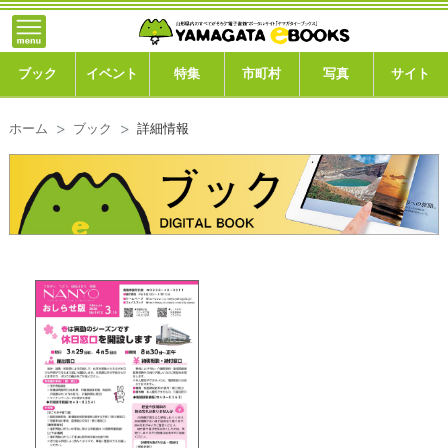
}; -->
トップ
ブック
ブック
イベント
特集
市町村
写真
サイト
イベント
ホーム
ブック
詳細情報
特集
市町村
写真ギャラリー
このサイトについて
運営会社
ご利用ガイド
よくある質問