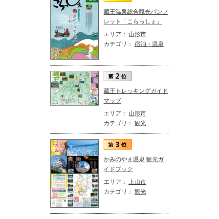
蔵王温泉総合観光パンフ
レット「こらっしぇ」
エリア：
山形市
カテゴリ：
宿泊・温泉
蔵王トレッキングガイド
マップ
エリア：
山形市
カテゴリ：
観光
かみのやま温泉 観光ガ
イドブック
エリア：
上山市
カテゴリ：
観光