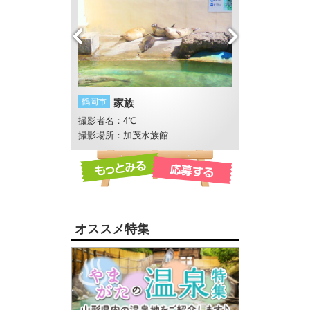
紅を作る町
鶴岡市
家族
酒田市
酒田湊甚
e
撮影者名：4℃
撮影者名：にし
撮影場所：加茂水族館
オススメ特集