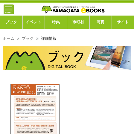
}; -->
トップ
ブック
ブック
イベント
特集
市町村
写真
サイト
イベント
ホーム
ブック
詳細情報
特集
市町村
写真ギャラリー
このサイトについて
運営会社
ご利用ガイド
よくある質問