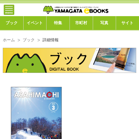
}; -->
トップ
ブック
ブック
イベント
特集
市町村
写真
サイト
イベント
ホーム
ブック
詳細情報
特集
市町村
写真ギャラリー
このサイトについて
運営会社
ご利用ガイド
よくある質問