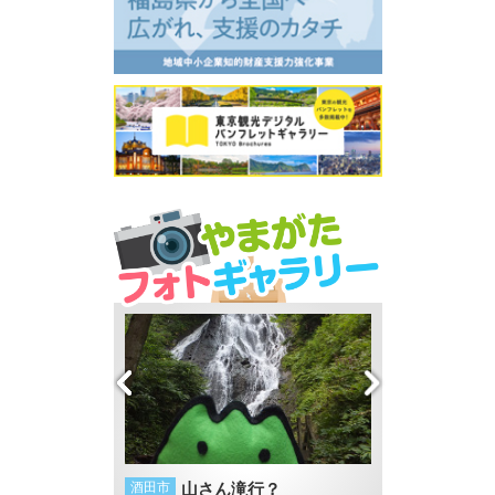
の夕日
酒田市
山さん滝行？
鶴岡市
ひまわり