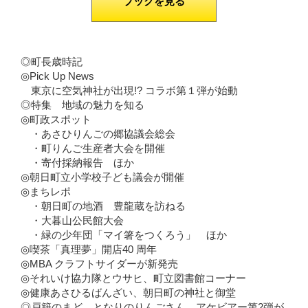
ブックを見る
◎町長歳時記
◎Pick Up News
東京に空気神社が出現!? コラボ第１弾が始動
◎特集 地域の魅力を知る
◎町政スポット
・あさひりんごの郷協議会総会
・町りんご生産者大会を開催
・寄付採納報告 ほか
◎朝日町立小学校子ども議会が開催
◎まちレポ
・朝日町の地酒 豊龍蔵を訪ねる
・大暮山公民館大会
・緑の少年団「マイ箸をつくろう」 ほか
◎喫茶「真理夢」開店40 周年
◎MBA クラフトサイダーが新発売
◎それいけ協力隊とウサヒ、町立図書館コーナー
◎健康あさひるばんざい、朝日町の神社と御堂
◎戸籍のまど、となりのりんごさん、アケビアー第2弾が