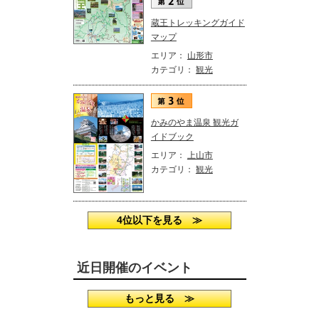
蔵王トレッキングガイド
マップ
エリア：
山形市
カテゴリ：
観光
かみのやま温泉 観光ガ
イドブック
エリア：
上山市
カテゴリ：
観光
4位以下を見る ≫
近日開催のイベント
もっと見る ≫