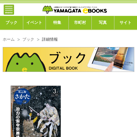
}; -->
トップ
ブック
ブック
イベント
特集
市町村
写真
サイト
イベント
ホーム
ブック
詳細情報
特集
市町村
写真ギャラリー
このサイトについて
運営会社
ご利用ガイド
よくある質問