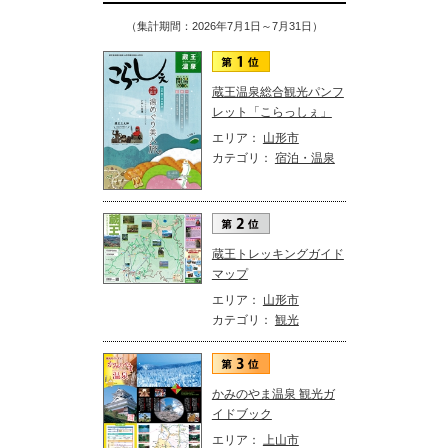
（集計期間：2026年7月1日～7月31日）
蔵王温泉総合観光パンフ
レット「こらっしぇ」
エリア：
山形市
カテゴリ：
宿泊・温泉
蔵王トレッキングガイド
マップ
エリア：
山形市
カテゴリ：
観光
かみのやま温泉 観光ガ
イドブック
エリア：
上山市