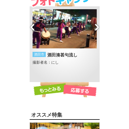
滝行？
酒田市
酒田湊甚句流し
酒田市
酒田花火
撮影者名：にし
撮影者名：まる
オススメ特集