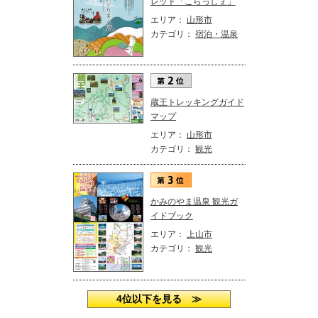
レット「こらっしぇ」
エリア：
山形市
カテゴリ：
宿泊・温泉
蔵王トレッキングガイド
マップ
エリア：
山形市
カテゴリ：
観光
かみのやま温泉 観光ガ
イドブック
エリア：
上山市
カテゴリ：
観光
4位以下を見る ≫