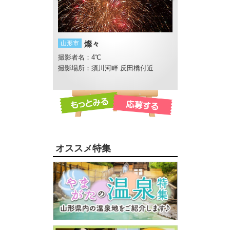
山形市
燦々
南陽市
風の音
撮影者名：4℃
撮影者名：WGt
撮影場所：須川河畔 反田橋付近
撮影場所：熊野大
オススメ特集