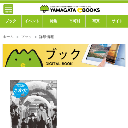
}; -->
トップ
ブック
ブック
イベント
特集
市町村
写真
サイト
イベント
ホーム
ブック
詳細情報
特集
市町村
写真ギャラリー
このサイトについて
運営会社
ご利用ガイド
よくある質問