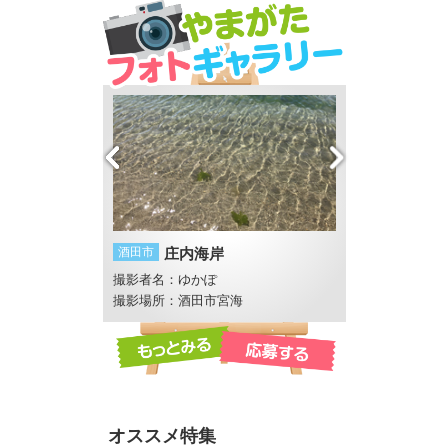
ラアイス
酒田市
庄内海岸
米沢市
上杉神社
撮影者名：ゆかぽ
撮影者名：メガネ
撮影場所：酒田市宮海
オススメ特集