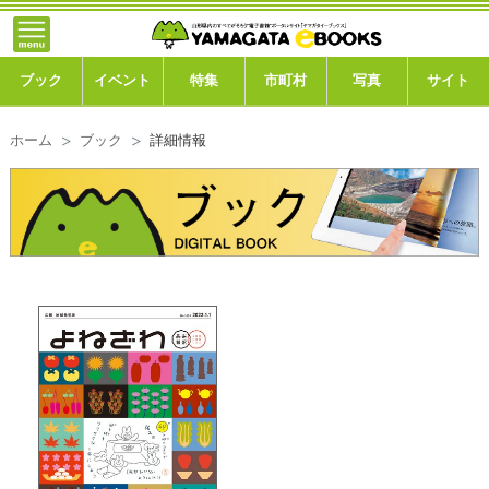
}; -->
トップ
ブック
ブック
イベント
特集
市町村
写真
サイト
イベント
ホーム
ブック
詳細情報
特集
市町村
写真ギャラリー
このサイトについて
運営会社
ご利用ガイド
よくある質問