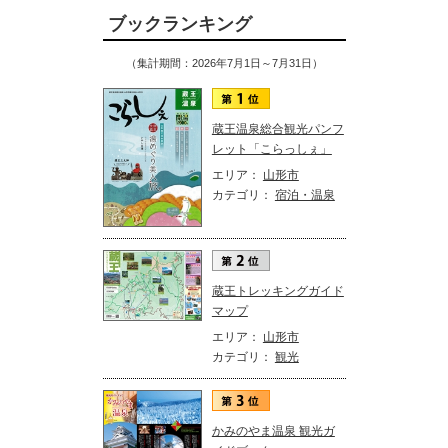
ブックランキング
（集計期間：2026年7月1日～7月31日）
蔵王温泉総合観光パンフ
レット「こらっしぇ」
エリア：
山形市
カテゴリ：
宿泊・温泉
蔵王トレッキングガイド
マップ
エリア：
山形市
カテゴリ：
観光
かみのやま温泉 観光ガ