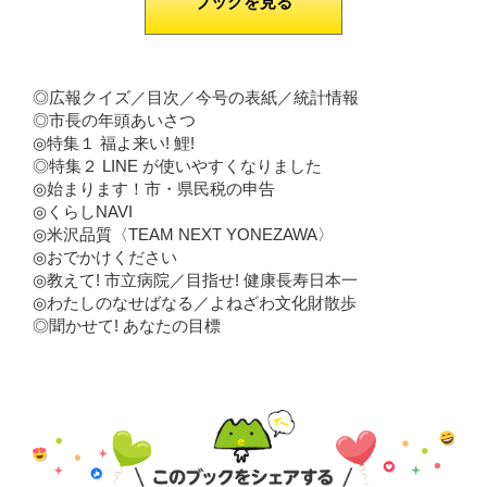
ブックを見る
◎広報クイズ／目次／今号の表紙／統計情報
◎市長の年頭あいさつ
◎特集１ 福よ来い! 鯉!
◎特集２ LINE が使いやすくなりました
◎始まります！市・県民税の申告
◎くらしNAVI
◎米沢品質〈TEAM NEXT YONEZAWA〉
◎おでかけください
◎教えて! 市立病院／目指せ! 健康長寿日本一
◎わたしのなせばなる／よねざわ文化財散歩
◎聞かせて! あなたの目標