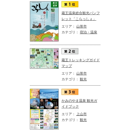
蔵王温泉総合観光パンフ
レット「こらっしぇ」
エリア：
山形市
カテゴリ：
宿泊・温泉
蔵王トレッキングガイド
マップ
エリア：
山形市
カテゴリ：
観光
かみのやま温泉 観光ガ
イドブック
エリア：
上山市
カテゴリ：
観光