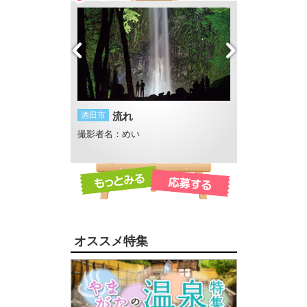
酒田市
流れ
鶴岡市
大輪
撮影者名：めい
撮影者名：ことこ
撮影場所：赤川
オススメ特集