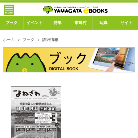
}; -->
トップ
ブック
ブック
イベント
特集
市町村
写真
サイト
イベント
ホーム
ブック
詳細情報
特集
市町村
写真ギャラリー
このサイトについて
運営会社
ご利用ガイド
よくある質問