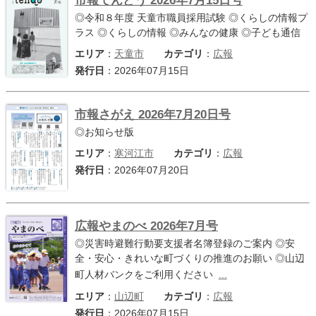
市報てんどう 2026年7月15日号
◎令和８年度 天童市職員採用試験 ◎くらしの情報プ
ラス ◎くらしの情報 ◎みんなの健康 ◎子ども通信
エリア
：
天童市
カテゴリ
：
広報
発行日
：2026年07月15日
市報さがえ 2026年7月20日号
◎お知らせ版
エリア
：
寒河江市
カテゴリ
：
広報
発行日
：2026年07月20日
広報やまのべ 2026年7月号
◎災害時避難行動要支援者名簿登録のご案内 ◎安
全・安心・きれいな町づくりの推進のお願い ◎山辺
町人材バンクをご利用ください
...
エリア
：
山辺町
カテゴリ
：
広報
発行日
：2026年07月15日