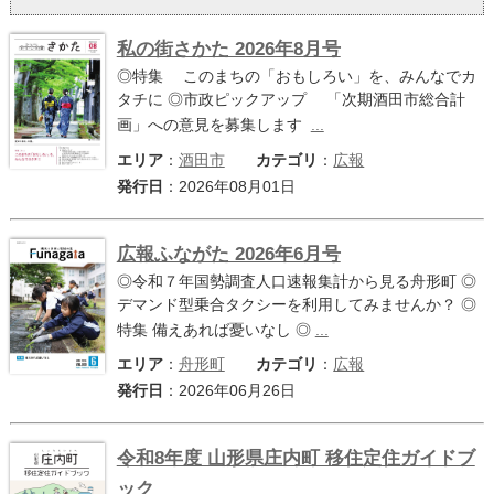
サイトマップ
私の街さかた 2026年8月号
◎特集 このまちの「おもしろい」を、みんなでカ
お問い合わせ
タチに ◎市政ピックアップ 「次期酒田市総合計
画」への意見を募集します
...
掲載の方法
エリア
：
酒田市
カテゴリ
：
広報
発行日
：2026年08月01日
掲載規約
個人情報保護方針
広報ふながた 2026年6月号
◎令和７年国勢調査人口速報集計から見る舟形町 ◎
動作環境
デマンド型乗合タクシーを利用してみませんか？ ◎
特集 備えあれば憂いなし ◎
...
リンク集
エリア
：
舟形町
カテゴリ
：
広報
発行日
：2026年06月26日
令和8年度 山形県庄内町 移住定住ガイドブ
ック