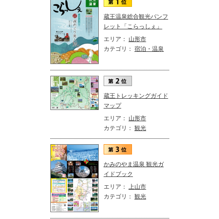
蔵王温泉総合観光パンフ
レット「こらっしぇ」
エリア：
山形市
カテゴリ：
宿泊・温泉
蔵王トレッキングガイド
マップ
エリア：
山形市
カテゴリ：
観光
かみのやま温泉 観光ガ
イドブック
エリア：
上山市
カテゴリ：
観光