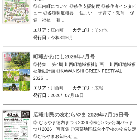
◎庄内町について ◎移住支援制度 ◎移住者インタビ
ュー ◎各種制度概要 住まい 子育て・教育 保
健・福祉 暮
...
エリア
：
庄内町
カテゴリ
：
その他
発行日
：令和8年6月
町報かわにし2026年7月号
◎特集 第4期 川西町地域福祉計画 川西町地域福
祉活動計画 ◎KAWANISHI GREEN FESTIVAL
2026
...
エリア
：
川西町
カテゴリ
：
広報
発行日
：2026年07月15日
広報市民の友むらやま 2026年7月15日号
◎ むらやま徳内まつり2026 ◎東沢バラ公園バラま
つり2026 写真集 ◎東部地区統合小学校の校名決定
◎むらやまお知らせ
...