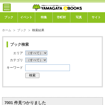
トップ
ブック
ブック
イベント
特集
市町村
写真
サイト
イベント
ホーム
ブック
検索結果
特集
ブック検索
市町村
エリア
写真ギャラリー
カテゴリ
キーワード
このサイトについて
運営会社
ご利用ガイド
7001
件見つかりました
よくある質問