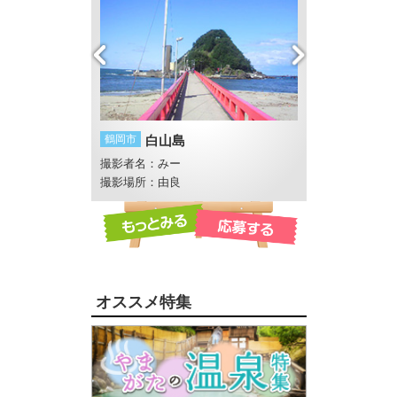
ろどり）
鶴岡市
白山島
酒田市
酒田湊甚
撮影者名：みー
撮影者名：にし
畔 反田橋付近
撮影場所：由良
オススメ特集