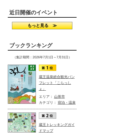
近日開催のイベント
もっと見る ≫
ブックランキング
（集計期間：2026年7月1日～7月31日）
蔵王温泉総合観光パン
フレット「こらっし
ぇ」
エリア：
山形市
カテゴリ：
宿泊・温泉
蔵王トレッキングガイ
ドマップ