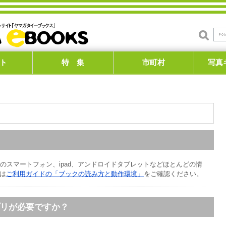
ト
特 集
市町村
写真
ド系のスマートフォン、ipad、アンドロイドタブレットなどほとんどの情
は
ご利用ガイドの「ブックの読み方と動作環境」
をご確認ください。
プリが必要ですか？