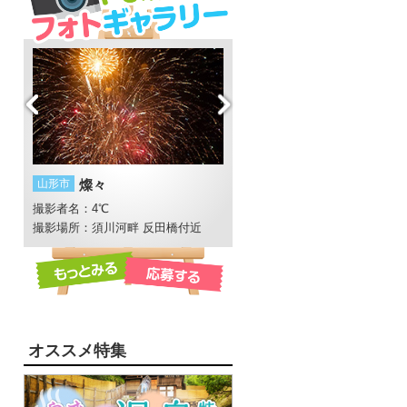
山形市
燦々
鶴岡市
ひまわり畑
撮影者名：4℃
撮影者名：にし
撮影場所：須川河畔 反田橋付近
撮影場所：月山高原牧場
オススメ特集