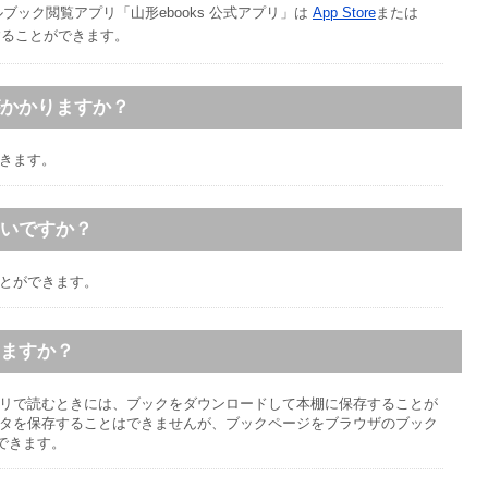
ブック閲覧アプリ「山形ebooks 公式アプリ」は
App Store
または
することができます。
がかかりますか？
できます。
長井市
初夏の夕暮れ
長井市
花列車
いいですか？
撮影者名：地元Love
撮影者名：makky
撮影場所：あやめ公園
ことができます。
きますか？
アプリで読むときには、ブックをダウンロードして本棚に保存することが
ータを保存することはできませんが、ブックページをブラウザのブック
できます。