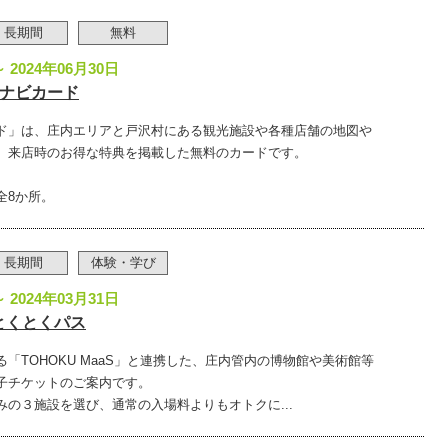
長期間
無料
～ 2024年06月30日
ちナビカード
ド」は、庄内エリアと戸沢村にある観光施設や各種店舗の地図や
、来店時のお得な特典を掲載した無料のカードです。
全8か所。
遊佐町
新緑
山形市
おくのほそ道 - 
山寺
撮影者名：てん
撮影場所：胴腹滝
撮影者名：ことことコーンス
長期間
体験・学び
撮影場所：須山寺
～ 2024年03月31日
とくとくパス
「TOHOKU MaaS」と連携した、庄内管内の博物館や美術館等
子チケットのご案内です。
みの３施設を選び、通常の入場料よりもオトクに...