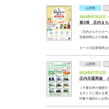
山形県
2023年07月01日 
第3弾 庄内ま
「庄内まちナビカー
営業時間などの情報
カードの設置場所は
山形県
2023年07月12日 
庄内共通周遊 
ＪＲ東日本が展開する
をオトクに巡れる電
対象９施設からお好