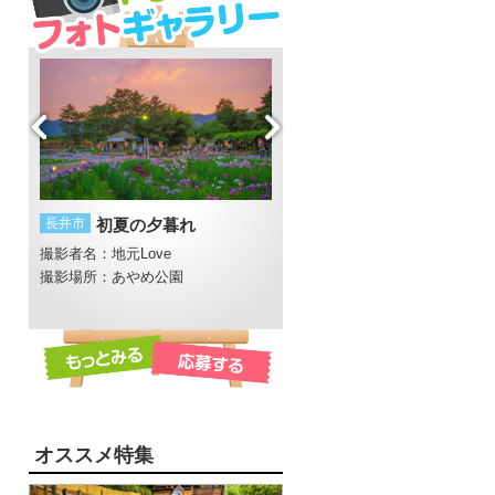
芭蕉と
長井市
初夏の夕暮れ
鶴岡市
白山島
撮影者名：地元Love
撮影者名：みー
撮影場所：あやめ公園
撮影場所：由良
ープ
オススメ特集