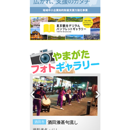
ラアイス
酒田市
酒田湊甚句流し
鶴岡市
夏の思い