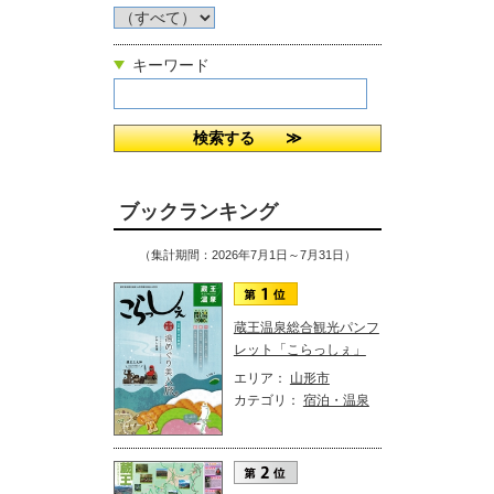
キーワード
ブックランキング
（集計期間：2026年7月1日～7月31日）
蔵王温泉総合観光パンフ
レット「こらっしぇ」
エリア：
山形市
カテゴリ：
宿泊・温泉