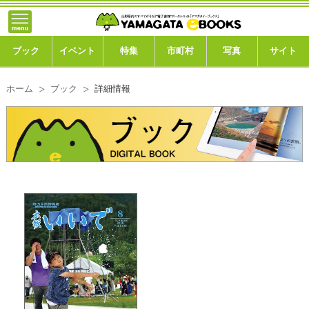
}; -->
トップ
ブック
ブック
イベント
特集
市町村
写真
サイト
イベント
ホーム
ブック
詳細情報
特集
市町村
写真ギャラリー
このサイトについて
運営会社
ご利用ガイド
よくある質問