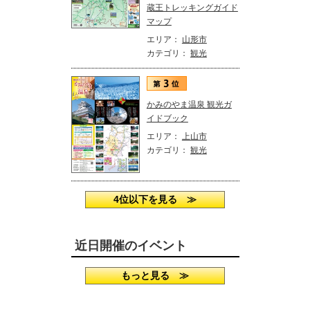
蔵王トレッキングガイド
マップ
エリア：
山形市
カテゴリ：
観光
かみのやま温泉 観光ガ
イドブック
エリア：
上山市
カテゴリ：
観光
4位以下を見る ≫
近日開催のイベント
もっと見る ≫