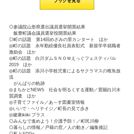
ブックを見る
◎参議院山形県選出議員選挙開票結果
飯豊町議会議員選挙投開票結果
◎町の話題 第14回めざみの里カンタート ほか
◎町の話題 永年勤続優良社員表彰式 新規学卒就職者
激励会 ほか
◎町の話題 白川ダムＳＮＯＷえっぐフェスティバル
2019 ほか
◎町の話題 添川小学校児童によるサクラマスの稚魚放
流
がんばりの軌跡
◎まちかどNEWS 社会を明るくする運動／置賜白川水
質調査 ほか
◎子育てファイル／あ～す図書室情報
◎いいで・ヘリテイジ／町長の見て歩き
◎健康ikiiki プラス
◎みんなで進めよう！介護予防！／町民川柳
◎暮らしの情報／戸籍の窓／人の動き／編集後記
◎私とSDGs