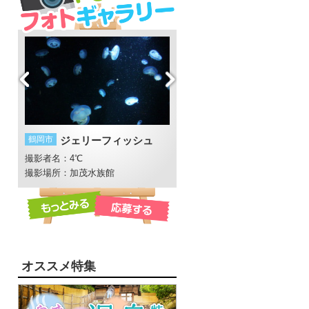
鶴岡市
ジェリーフィッシュ
南陽市
風の音
撮影者名：4℃
撮影者名：WGt
撮影場所：加茂水族館
撮影場所：熊野大社
オススメ特集