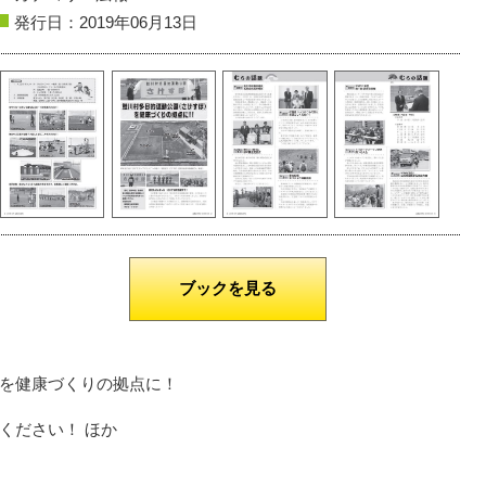
発行日：2019年06月13日
山形市
彩（いろどり）
酒田市
流れ
撮影者名：4℃
撮影者名：めい
撮影場所：須川河畔 反田橋付近
ブックを見る
を健康づくりの拠点に！
ください！ ほか