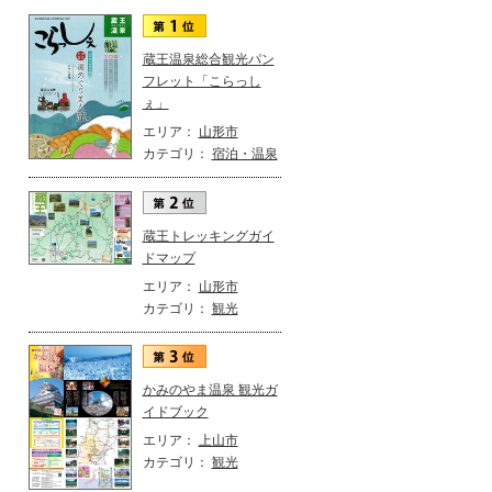
蔵王温泉総合観光パン
フレット「こらっし
ぇ」
エリア：
山形市
カテゴリ：
宿泊・温泉
蔵王トレッキングガイ
ドマップ
エリア：
山形市
カテゴリ：
観光
かみのやま温泉 観光ガ
イドブック
エリア：
上山市
カテゴリ：
観光