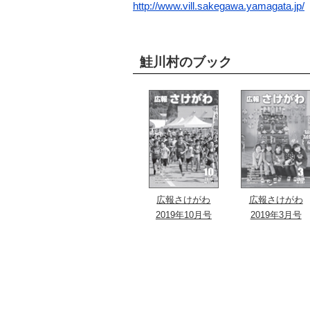
http://www.vill.sakegawa.yamagata.jp/
鮭川村のブック
広報さけがわ
広報さけがわ
2019年10月号
2019年3月号