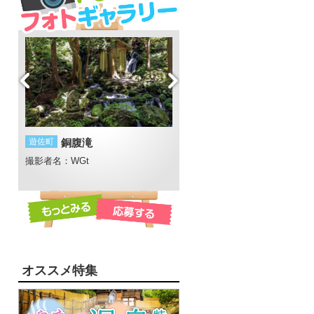
遊佐町
銅腹滝
酒田市
酒田花火ショー2015
撮影者名：WGt
撮影者名：いし
近
オススメ特集