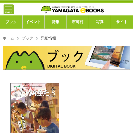
}; -->
トップ
ブック
ブック
イベント
特集
市町村
写真
サイト
イベント
ホーム
ブック
詳細情報
特集
市町村
写真ギャラリー
このサイトについて
運営会社
ご利用ガイド
よくある質問