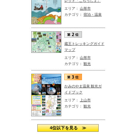
レット「こらっしぇ」
エリア：
山形市
カテゴリ：
宿泊・温泉
蔵王トレッキングガイド
マップ
エリア：
山形市
カテゴリ：
観光
かみのやま温泉 観光ガ
イドブック
エリア：
上山市
カテゴリ：
観光
4位以下を見る ≫