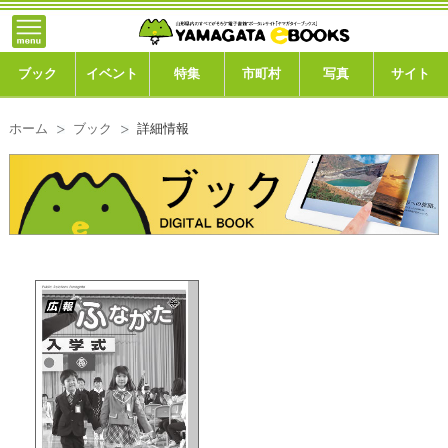
}; -->
トップ
ブック
ブック
イベント
特集
市町村
写真
サイト
イベント
ホーム
ブック
詳細情報
特集
市町村
写真ギャラリー
このサイトについて
運営会社
ご利用ガイド
よくある質問