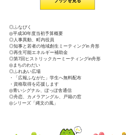
ブックを見る
◎ふなぴく
◎平成30年度当初予算概要
◎人事異動、町内役員
◎知事と若者の地域創生ミーティングin 舟形
◎再生可能エネルギー補助金
◎第7回ヒストリックカーミーティングin舟形
◎まちのわだい
◎ふれあい広場
・「広報ふながた」学生へ無料配布
・資格取得を応援します
◎青いシグナル、ぽっぽ舎通信
◎舟恋、カメラアングル、戸籍の窓
◎シリーズ「縄文の風」