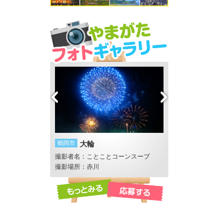
鶴岡市
大輪
遊佐町
胴腹の滝
ん田くんのママ
撮影者名：ことことコーンスープ
撮影者名：くーり
撮影場所：赤川
撮影場所：胴腹滝