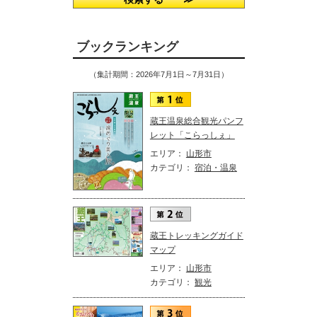
ブックランキング
（集計期間：2026年7月1日～7月31日）
蔵王温泉総合観光パンフ
レット「こらっしぇ」
エリア：
山形市
カテゴリ：
宿泊・温泉
蔵王トレッキングガイド
マップ
エリア：
山形市
カテゴリ：
観光