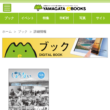
}; -->
トップ
ブック
ブック
イベント
特集
市町村
写真
サイト
イベント
ホーム
ブック
詳細情報
特集
市町村
写真ギャラリー
このサイトについて
運営会社
ご利用ガイド
よくある質問