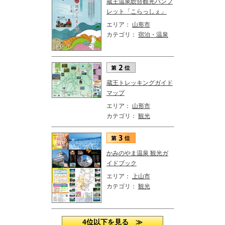
蔵王温泉総合観光パンフ
レット「こらっしぇ」
エリア：
山形市
カテゴリ：
宿泊・温泉
蔵王トレッキングガイド
マップ
エリア：
山形市
カテゴリ：
観光
かみのやま温泉 観光ガ
イドブック
エリア：
上山市
カテゴリ：
観光
4位以下を見る ≫