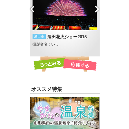
っぱい
酒田市
酒田花火ショー2015
白鷹町
日本の紅
マリ
撮影者名：いし
撮影者名：地元Lov
大山
撮影場所：荒砥
オススメ特集