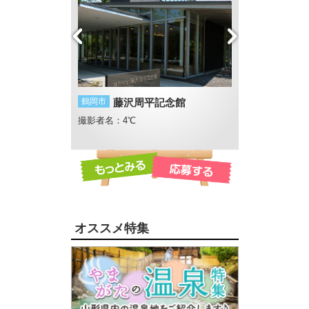
五重の塔
鶴岡市
藤沢周平記念館
遊佐町
丸池様
さん
撮影者名：4℃
撮影者名：麦ちゃ
オススメ特集