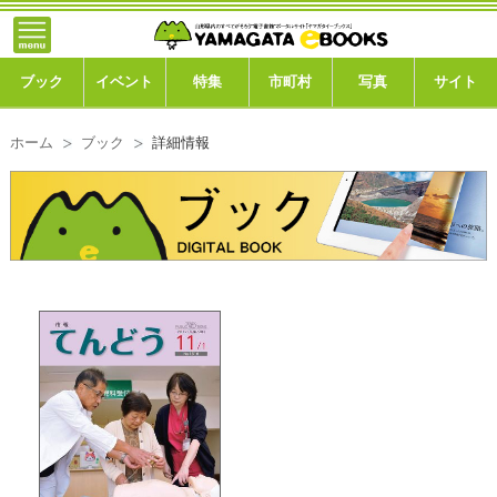
}; -->
トップ
ブック
ブック
イベント
特集
市町村
写真
サイト
イベント
ホーム
ブック
詳細情報
特集
市町村
写真ギャラリー
このサイトについて
運営会社
ご利用ガイド
よくある質問