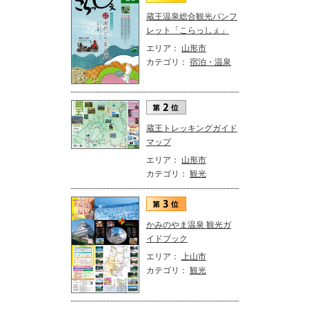
蔵王温泉総合観光パンフ
レット「こらっしぇ」
エリア：
山形市
カテゴリ：
宿泊・温泉
蔵王トレッキングガイド
マップ
エリア：
山形市
カテゴリ：
観光
かみのやま温泉 観光ガ
イドブック
エリア：
上山市
カテゴリ：
観光