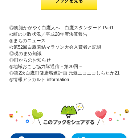
ブックを見る
◎笑顔かがやく白鷹人へ 白鷹スタンダード Part1
◎町の財政状況／平成28年度決算報告
◎まちのニュース
◎第52回白鷹若鮎マラソン大会入賞者と記録
◎税のまめ知識
◎町からのお知らせ
◎地域おこし協力隊通信－第20回－
◎第2次白鷹町健康増進計画 元気ニコニコしらたか21
◎情報アラカルト information