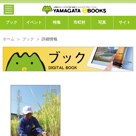
}; -->
トップ
ブック
ブック
イベント
特集
市町村
写真
サイト
イベント
ホーム
ブック
詳細情報
特集
市町村
写真ギャラリー
このサイトについて
運営会社
ご利用ガイド
よくある質問