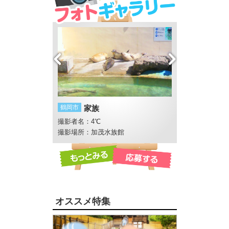
ショー2015
鶴岡市
家族
鶴岡市
夏の思い
撮影者名：4℃
撮影者名：ことこ
撮影場所：加茂水族館
撮影場所：赤川
オススメ特集