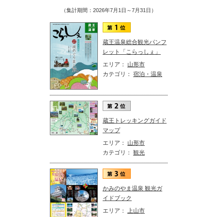
（集計期間：2026年7月1日～7月31日）
蔵王温泉総合観光パンフ
レット「こらっしぇ」
エリア：
山形市
カテゴリ：
宿泊・温泉
蔵王トレッキングガイド
マップ
エリア：
山形市
カテゴリ：
観光
かみのやま温泉 観光ガ
イドブック
エリア：
上山市