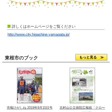
詳しくはホームページをご覧ください
http://www.city.higashine.yamagata.jp/
東根市のブック
もっと見る ≫
市報ひがしね 2019年9月15日号
北村山公立病院広報紙「クロー