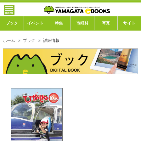
}; -->
トップ
ブック
ブック
イベント
特集
市町村
写真
サイト
イベント
ホーム
ブック
詳細情報
特集
市町村
写真ギャラリー
このサイトについて
運営会社
ご利用ガイド
よくある質問