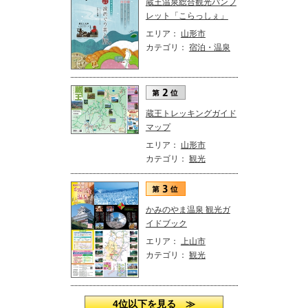
蔵王温泉総合観光パンフ
レット「こらっしぇ」
エリア：
山形市
カテゴリ：
宿泊・温泉
蔵王トレッキングガイド
マップ
エリア：
山形市
カテゴリ：
観光
かみのやま温泉 観光ガ
イドブック
エリア：
上山市
カテゴリ：
観光
4位以下を見る ≫