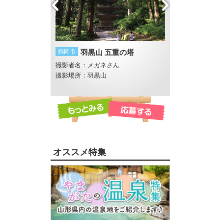
幻想
鶴岡市
羽黒山 五重の塔
酒田市
酒田花火
U
撮影者名：メガネさん
撮影者名：いし
、フラワー長井線沿
撮影場所：羽黒山
オススメ特集