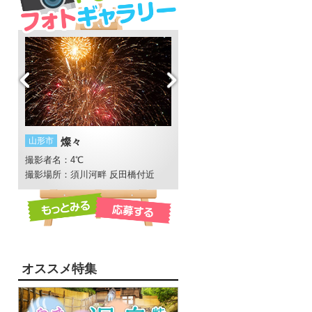
山形市
燦々
鶴岡市
ロータス・ガーデン
撮影者名：4℃
撮影者名：makky
撮影場所：須川河畔 反田橋付近
撮影場所：大山上池
オススメ特集