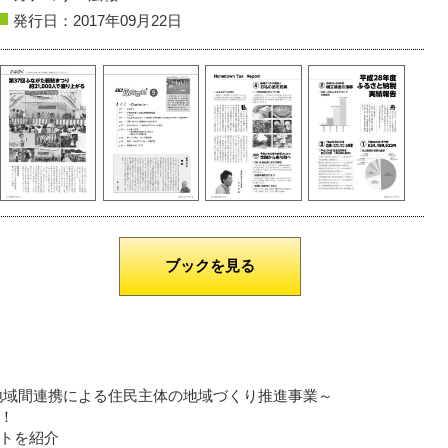
発行日：2017年09月22日
鶴岡市
白山島
酒田市
酒田湊甚句流し
撮影者名：みー
撮影者名：にし
撮影場所：由良
ブックを見る
地域間連携による住民主体の地域づくり推進事業～
！
トを紹介