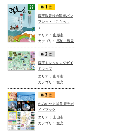
蔵王温泉総合観光パン
フレット「こらっし
ぇ」
エリア：
山形市
カテゴリ：
宿泊・温泉
蔵王トレッキングガイ
ドマップ
エリア：
山形市
カテゴリ：
観光
かみのやま温泉 観光ガ
イドブック
エリア：
上山市
カテゴリ：
観光