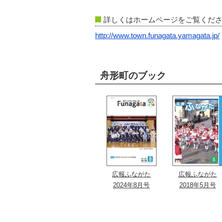
詳しくはホームページをご覧くだ
http://www.town.funagata.yamagata.jp/
舟形町のブック
広報ふながた
広報ふながた
2024年8月号
2018年5月号