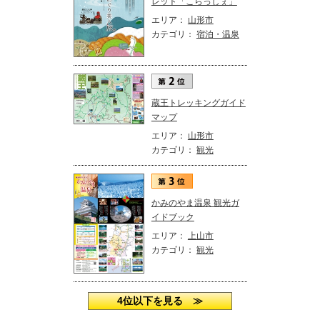
レット「こらっしぇ」
エリア：
山形市
カテゴリ：
宿泊・温泉
蔵王トレッキングガイド
マップ
エリア：
山形市
カテゴリ：
観光
かみのやま温泉 観光ガ
イドブック
エリア：
上山市
カテゴリ：
観光
4位以下を見る ≫