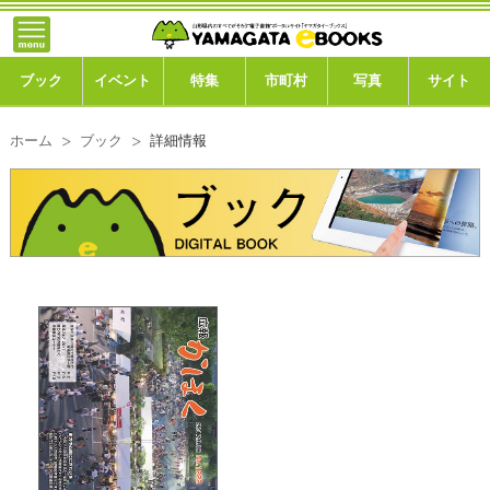
}; -->
トップ
ブック
ブック
イベント
特集
市町村
写真
サイト
イベント
ホーム
ブック
詳細情報
特集
市町村
写真ギャラリー
このサイトについて
運営会社
ご利用ガイド
よくある質問