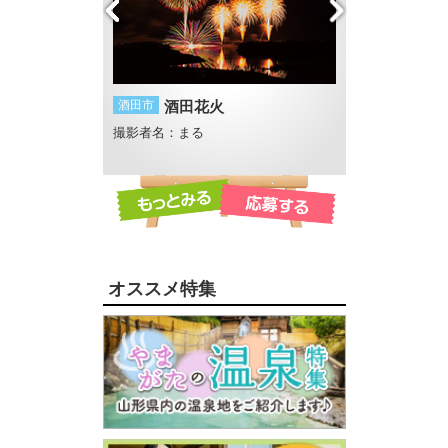
浜
酒田市
酒田花火
酒田市
もうだめ
撮影者名：まる
撮影者名：おがお
海水浴場
オススメ特集