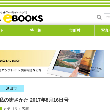
ト
特 集
市町村
写真
酒田市
私の街さかた 2017年8月16日号
カテゴリ：
広報