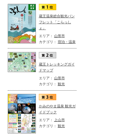
蔵王温泉総合観光パン
フレット「こらっし
ぇ」
エリア：
山形市
カテゴリ：
宿泊・温泉
蔵王トレッキングガイ
ドマップ
エリア：
山形市
カテゴリ：
観光
かみのやま温泉 観光ガ
イドブック
エリア：
上山市
カテゴリ：
観光