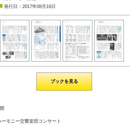
発行日：2017年08月16日
鶴岡市
湯野浜の夕日
遊佐町
新緑
撮影者名：いし
撮影者名：てん
撮影場所：湯野浜
撮影場所：胴腹滝
ブックを見る
開
ルハーモニー交響楽団コンサート