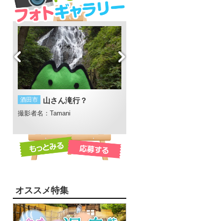
酒田市
山さん滝行？
白鷹町
日本の紅を作る町
撮影者名：Tamani
撮影者名：地元Love
撮影場所：荒砥
オススメ特集