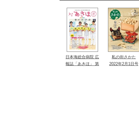
日本海総合病院 広
私の街さかた
報誌「あきほ」 第
2022年2月1日号
41号