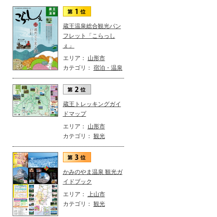
蔵王温泉総合観光パン
フレット「こらっし
ぇ」
エリア：
山形市
カテゴリ：
宿泊・温泉
蔵王トレッキングガイ
ドマップ
エリア：
山形市
カテゴリ：
観光
かみのやま温泉 観光ガ
イドブック
エリア：
上山市
カテゴリ：
観光