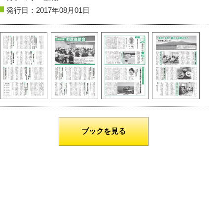
発行日：2017年08月01日
鶴岡市
大輪
山形市
山寺
撮影者名：ことことコーンスープ
撮影者名：ことことコーンス
撮影場所：赤川
撮影場所：山寺
ブックを見る