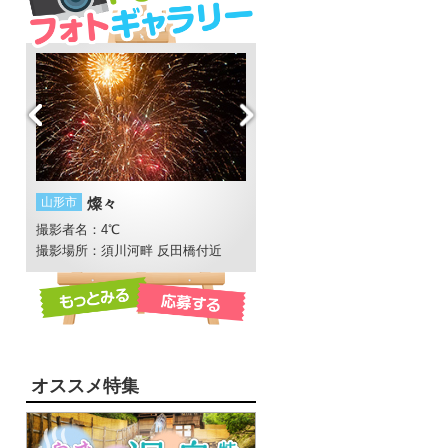
山形市
燦々
白鷹町
日本の紅を作る町
ープ
撮影者名：4℃
撮影者名：地元Love
撮影場所：須川河畔 反田橋付近
撮影場所：荒砥
オススメ特集