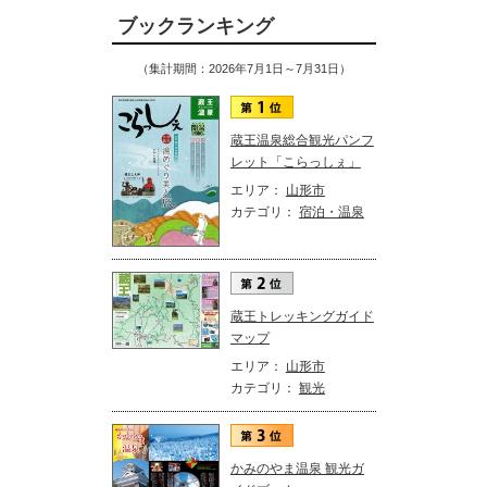
ブックランキング
（集計期間：2026年7月1日～7月31日）
蔵王温泉総合観光パンフ
レット「こらっしぇ」
エリア：
山形市
カテゴリ：
宿泊・温泉
蔵王トレッキングガイド
マップ
エリア：
山形市
カテゴリ：
観光
かみのやま温泉 観光ガ