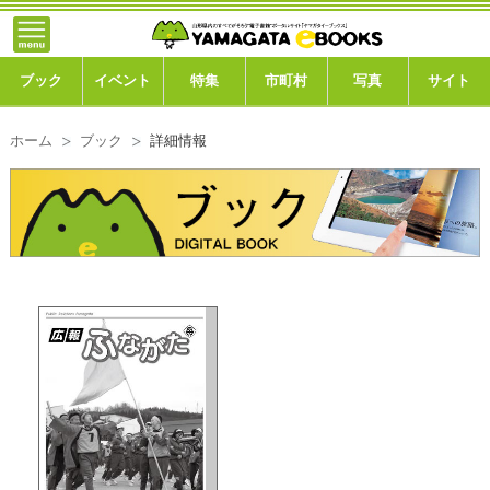
}; -->
トップ
ブック
ブック
イベント
特集
市町村
写真
サイト
イベント
ホーム
ブック
詳細情報
特集
市町村
写真ギャラリー
このサイトについて
運営会社
ご利用ガイド
よくある質問