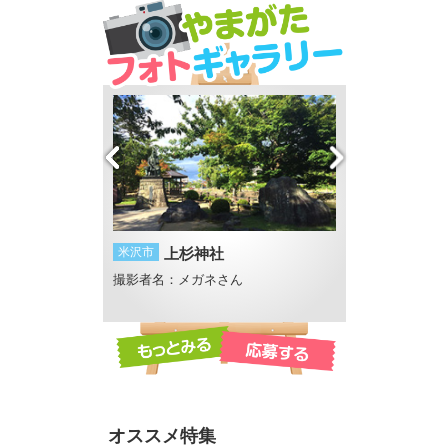
甚句流し
米沢市
上杉神社
鶴岡市
白い砂浜
撮影者名：メガネさん
撮影者名：みー
撮影場所：湯野浜
オススメ特集