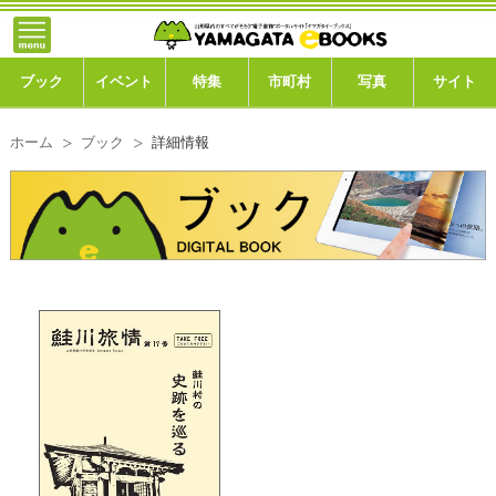
}; -->
トップ
ブック
ブック
イベント
特集
市町村
写真
サイト
イベント
ホーム
ブック
詳細情報
特集
市町村
写真ギャラリー
このサイトについて
運営会社
ご利用ガイド
よくある質問