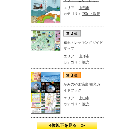
エリア：
山形市
カテゴリ：
宿泊・温泉
蔵王トレッキングガイド
マップ
エリア：
山形市
カテゴリ：
観光
かみのやま温泉 観光ガ
イドブック
エリア：
上山市
カテゴリ：
観光
4位以下を見る ≫