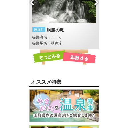
夕暮れ
遊佐町
胴腹の滝
鶴岡市
ひまわり
e
撮影者名：くーり
撮影者名：にし
公園
撮影場所：胴腹滝
撮影場所：月山高
オススメ特集