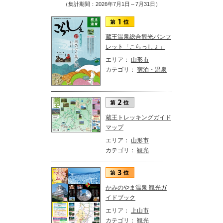
（集計期間：2026年7月1日～7月31日）
蔵王温泉総合観光パンフ
レット「こらっしぇ」
エリア：
山形市
カテゴリ：
宿泊・温泉
蔵王トレッキングガイド
マップ
エリア：
山形市
カテゴリ：
観光
かみのやま温泉 観光ガ
イドブック
エリア：
上山市
カテゴリ：
観光