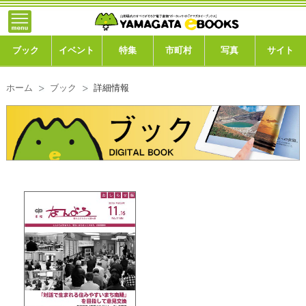
}; -->
トップ
ブック
ブック
イベント
特集
市町村
写真
サイト
イベント
ホーム
ブック
詳細情報
特集
市町村
写真ギャラリー
このサイトについて
運営会社
ご利用ガイド
よくある質問