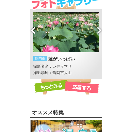
ス・ガーデン
鶴岡市
蓮がいっぱい
山形市
山寺
撮影者名：レディマリ
撮影者名：ことこ
池
撮影場所：鶴岡市大山
撮影場所：山寺
オススメ特集