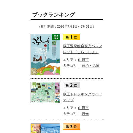
ブックランキング
（集計期間：2026年7月1日～7月31日）
蔵王温泉総合観光パンフ
レット「こらっしぇ」
エリア：
山形市
カテゴリ：
宿泊・温泉
蔵王トレッキングガイド
マップ
エリア：
山形市
カテゴリ：
観光