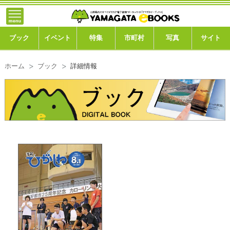
}; -->
トップ
ブック
ブック
イベント
特集
市町村
写真
サイト
イベント
ホーム
ブック
詳細情報
特集
市町村
写真ギャラリー
このサイトについて
運営会社
ご利用ガイド
よくある質問