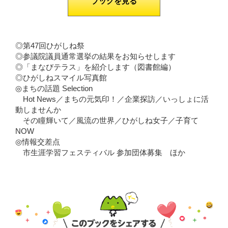
ブックを見る
◎第47回ひがしね祭
◎参議院議員通常選挙の結果をお知らせします
◎「まなびテラス」を紹介します（図書館編）
◎ひがしねスマイル写真館
◎まちの話題 Selection
Hot News／まちの元気印！／企業探訪／いっしょに活
動しませんか
その瞳輝いて／風流の世界／ひがしね女子／子育て
NOW
◎情報交差点
市生涯学習フェスティバル 参加団体募集 ほか