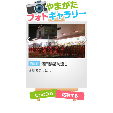
そ道 - 芭蕉と山
酒田市
酒田湊甚句流し
白鷹町
日本の紅
撮影者名：にし
撮影者名：地元Lov
撮影場所：荒砥
とコーンスープ