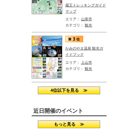
蔵王トレッキングガイド
マップ
エリア：
山形市
カテゴリ：
観光
かみのやま温泉 観光ガ
イドブック
エリア：
上山市
カテゴリ：
観光
4位以下を見る ≫
近日開催のイベント
もっと見る ≫