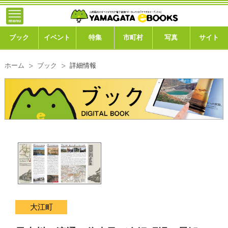
}; -->
トップ
ブック
ブック
イベント
特集
市町村
写真
サイト
イベント
ホーム
ブック
詳細情報
特集
市町村
写真ギャラリー
このサイトについて
運営会社
ご利用ガイド
大江町
よくある質問