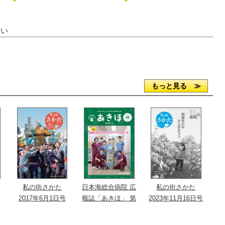
さい
もっと見る ≫
私の街さかた
日本海総合病院 広
私の街さかた
2017年6月1日号
報誌「あきほ」 第
2023年11月16日号
48号