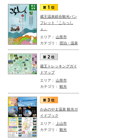
蔵王温泉総合観光パン
フレット「こらっし
ぇ」
エリア：
山形市
カテゴリ：
宿泊・温泉
蔵王トレッキングガイ
ドマップ
エリア：
山形市
カテゴリ：
観光
かみのやま温泉 観光ガ
イドブック
エリア：
上山市
カテゴリ：
観光