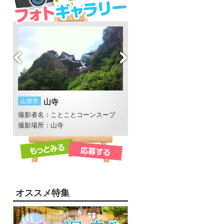
山形市
山寺
鶴岡市
湯野浜の夕日
撮影者名：ことことコーンスープ
撮影者名：いし
近
撮影場所：山寺
撮影場所：湯野浜
オススメ特集