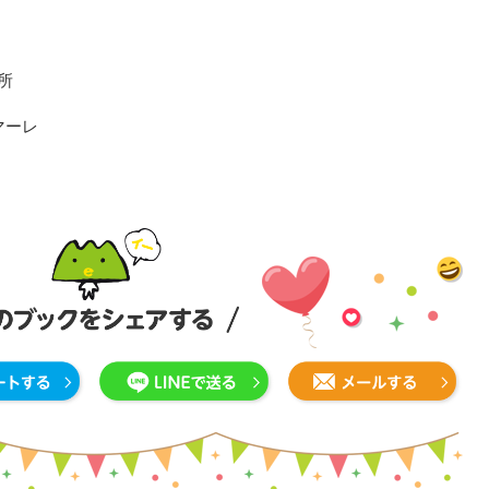
所
マーレ