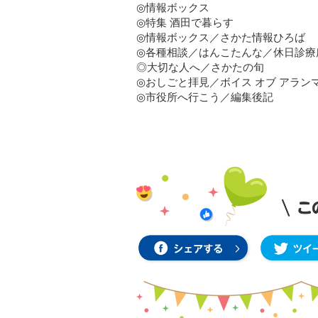
◎情報ボックス
◎特集 酒田で暮らす
◎情報ボックス／さかた情報ひろば
◎各種相談／はんこたんな／休日診療
◎大切な人へ／さかたの旬
◎おしごと拝見／ボイス オブ アラン
◎市役所へ行こう／編集後記