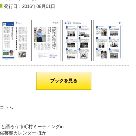
発行日：2016年08月01日
酒田市
庄内海岸
山形市
燦々
撮影者名：ゆかぽ
撮影者名：4℃
撮影場所：酒田市宮海
撮影場所：須川河畔 反田橋付
ブックを見る
コラム
と語ろう市町村ミーティングin
俗芸能カレンダー ほか