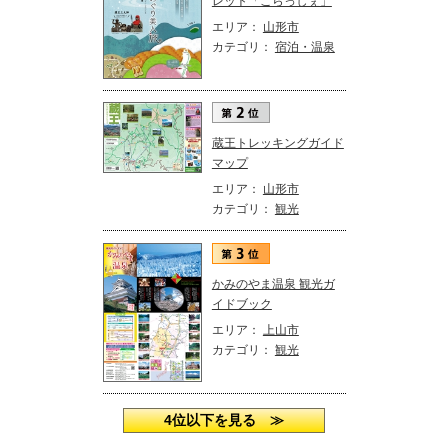
レット「こらっしぇ」
エリア：
山形市
カテゴリ：
宿泊・温泉
蔵王トレッキングガイド
マップ
エリア：
山形市
カテゴリ：
観光
かみのやま温泉 観光ガ
イドブック
エリア：
上山市
カテゴリ：
観光
4位以下を見る ≫