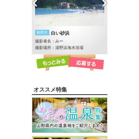
鶴岡市
白い砂浜
酒田市
酒田花火
とコーンスープ
撮影者名：みー
撮影者名：いし
撮影場所：湯野浜海水浴場
オススメ特集