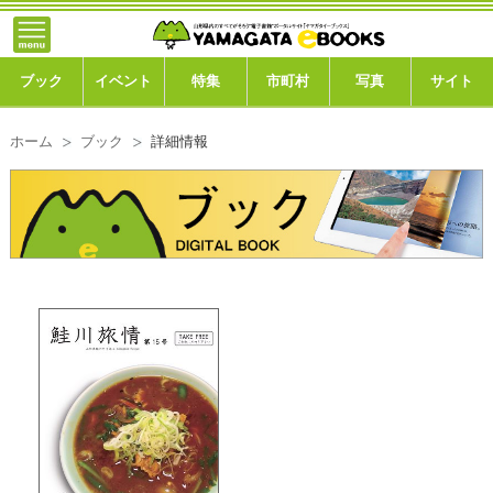
}; -->
トップ
ブック
ブック
イベント
特集
市町村
写真
サイト
イベント
ホーム
ブック
詳細情報
特集
市町村
写真ギャラリー
このサイトについて
運営会社
ご利用ガイド
よくある質問